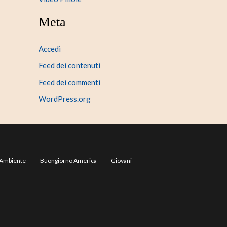
Meta
Accedi
Feed dei contenuti
Feed dei commenti
WordPress.org
Ambiente
Buongiorno America
Giovani