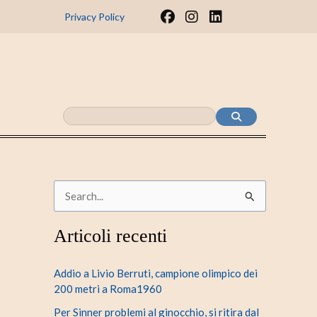
F
I
L
Privacy Policy
a
n
i
c
s
n
e
t
k
b
a
e
o
g
d
o
r
i
k
a
n
m
C
e
Articoli recenti
r
c
Addio a Livio Berruti, campione olimpico dei
a
200 metri a Roma1960
:
Per Sinner problemi al ginocchio, si ritira dal