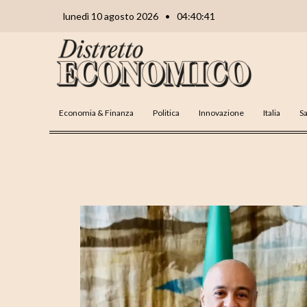
Vai
Navigazione
lunedì 10 agosto 2026
•
04:40:42
al
articoli
contenuto
Economia & Finanza
Politica
Innovazione
Italia
Sa