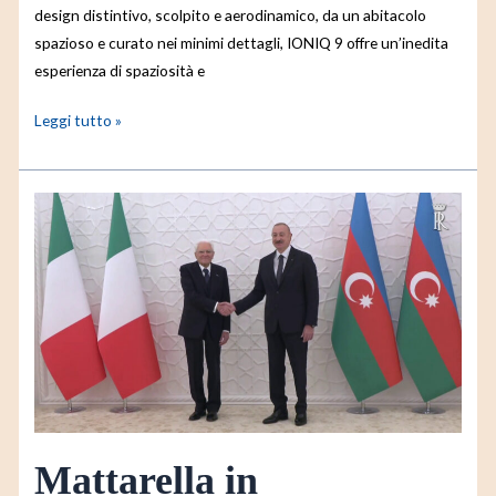
design distintivo, scolpito e aerodinamico, da un abitacolo
spazioso e curato nei minimi dettagli, IONIQ 9 offre un’inedita
esperienza di spaziosità e
Leggi tutto »
Mattarella
in
Azerbaigian,
l’incontro
con
Aliyev
Mattarella in