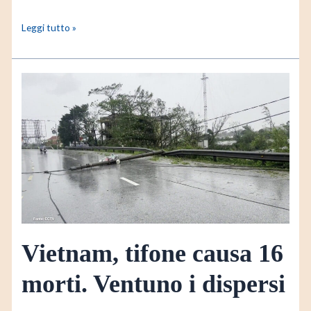
Leggi tutto »
Vietnam,
tifone
causa
16
morti.
Ventuno
i
dispersi
Vietnam, tifone causa 16
morti. Ventuno i dispersi