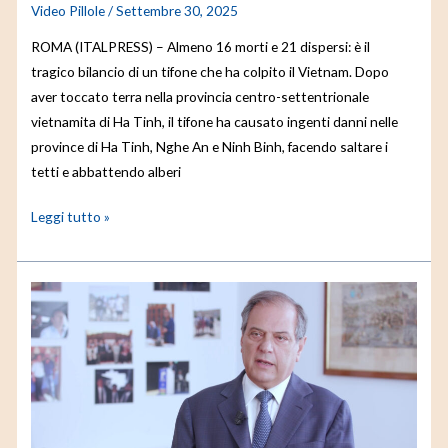
Video Pillole
/
Settembre 30, 2025
ROMA (ITALPRESS) – Almeno 16 morti e 21 dispersi: è il
tragico bilancio di un tifone che ha colpito il Vietnam. Dopo
aver toccato terra nella provincia centro-settentrionale
vietnamita di Ha Tinh, il tifone ha causato ingenti danni nelle
province di Ha Tinh, Nghe An e Ninh Binh, facendo saltare i
tetti e abbattendo alberi
Leggi tutto »
Gaza,
dai
medici
italiani
condanna
per
attacchi