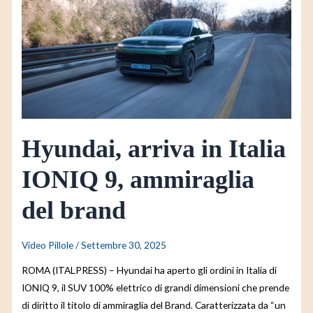
in
Italia
IONIQ
9,
ammiraglia
del
brand
Hyundai, arriva in Italia
IONIQ 9, ammiraglia
del brand
Video Pillole
/
Settembre 30, 2025
ROMA (ITALPRESS) – Hyundai ha aperto gli ordini in Italia di
IONIQ 9, il SUV 100% elettrico di grandi dimensioni che prende
di diritto il titolo di ammiraglia del Brand. Caratterizzata da “un