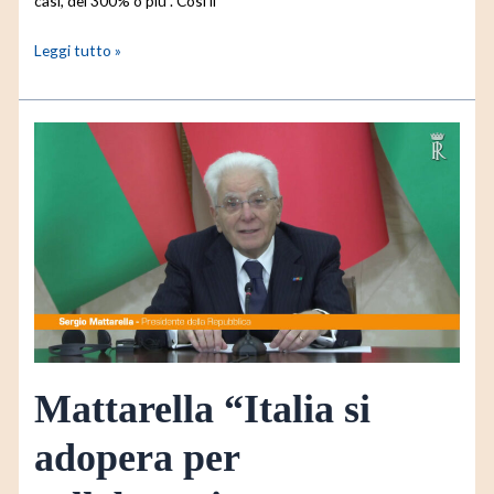
casi, del 300% o più”. Così il
Leggi tutto »
Mattarella
“Italia
si
adopera
per
collaborazione
Azerbaigian-
Ue”
Mattarella “Italia si
adopera per