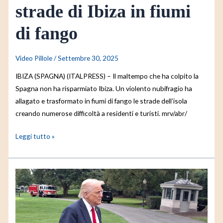
strade di Ibiza in fiumi
di fango
Video Pillole
/
Settembre 30, 2025
IBIZA (SPAGNA) (ITALPRESS) – Il maltempo che ha colpito la
Spagna non ha risparmiato Ibiza. Un violento nubifragio ha
allagato e trasformato in fiumi di fango le strade dell’isola
creando numerose difficoltà a residenti e turisti. mrv/abr/
Leggi tutto »
Trump
“Ridurremo
i
prezzi