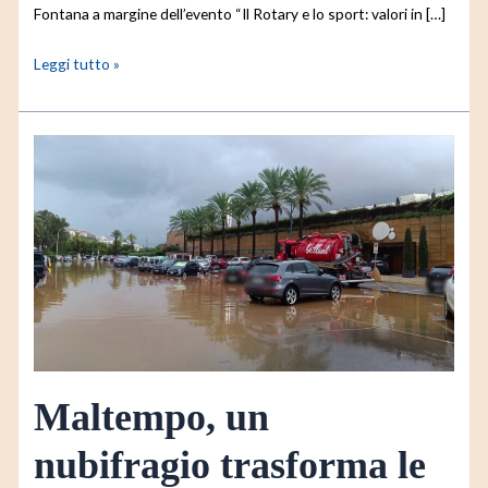
Fontana a margine dell’evento “Il Rotary e lo sport: valori in […]
Leggi tutto »
Maltempo,
un
nubifragio
trasforma
le
strade
di
Ibiza
in
fiumi
Maltempo, un
di
fango
nubifragio trasforma le