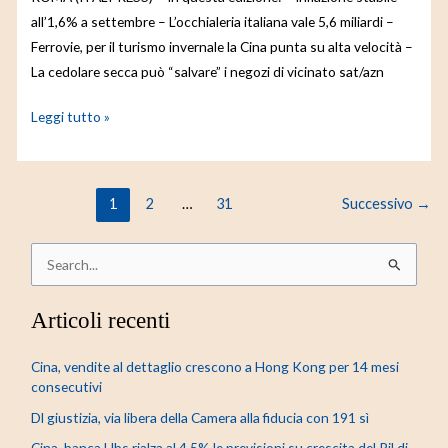
all’1,6% a settembre – L’occhialeria italiana vale 5,6 miliardi –
Ferrovie, per il turismo invernale la Cina punta su alta velocità –
La cedolare secca può “salvare” i negozi di vicinato sat/azn
Leggi tutto »
1
2
…
31
Successivo
→
C
e
Articoli recenti
r
c
Cina, vendite al dettaglio crescono a Hong Kong per 14 mesi
a
consecutivi
:
Dl giustizia, via libera della Camera alla fiducia con 191 sì
Cina, banca Ubs rialza al 4,5% le previsioni su crescita del Pil di