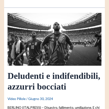
Deludenti
e
indifendibili,
azzurri
bocciati
Deludenti e indifendibili,
azzurri bocciati
Video Pillole
/
Giugno 30, 2024
BERLINO (ITALPRESS) – Disastro, fallimento, umiliazione. E chi