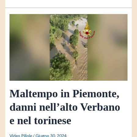
Maltempo
in
Piemonte,
danni
nell’alto
Verbano
e
nel
torinese
Maltempo in Piemonte,
danni nell’alto Verbano
e nel torinese
Video Pillole
/
Giugno 30, 2024