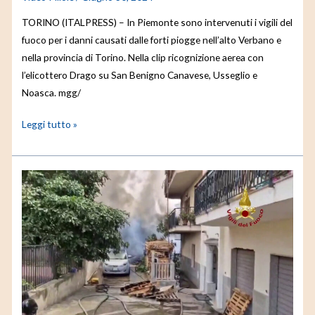
TORINO (ITALPRESS) – In Piemonte sono intervenuti i vigili del
fuoco per i danni causati dalle forti piogge nell’alto Verbano e
nella provincia di Torino. Nella clip ricognizione aerea con
l’elicottero Drago su San Benigno Canavese, Usseglio e
Noasca. mgg/
Leggi tutto »
Incendio
in
un
capannone
a
Reggio
Calabria,
le