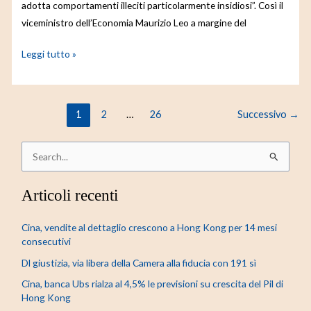
adotta comportamenti illeciti particolarmente insidiosi”. Così il
viceministro dell’Economia Maurizio Leo a margine del
Leggi tutto »
1
2
…
26
Successivo
→
C
e
Articoli recenti
r
c
Cina, vendite al dettaglio crescono a Hong Kong per 14 mesi
a
consecutivi
:
Dl giustizia, via libera della Camera alla fiducia con 191 sì
Cina, banca Ubs rialza al 4,5% le previsioni su crescita del Pil di
Hong Kong