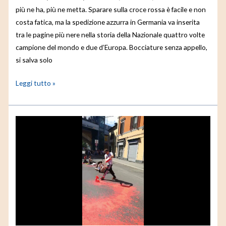
più ne ha, più ne metta. Sparare sulla croce rossa è facile e non
costa fatica, ma la spedizione azzurra in Germania va inserita
tra le pagine più nere nella storia della Nazionale quattro volte
campione del mondo e due d’Europa. Bocciature senza appello,
si salva solo
Leggi tutto »
Tour
de
France,
attivisti
Ultima
Generazione
occupano
strada
a