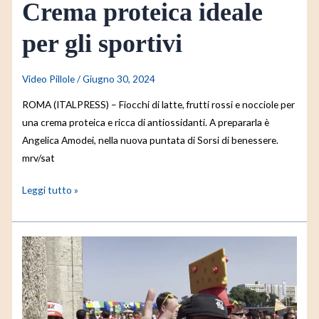
Crema proteica ideale
per gli sportivi
Video Pillole
/
Giugno 30, 2024
ROMA (ITALPRESS) – Fiocchi di latte, frutti rossi e nocciole per
una crema proteica e ricca di antiossidanti. A prepararla è
Angelica Amodei, nella nuova puntata di Sorsi di benessere.
mrv/sat
Leggi tutto »
Italiani
e
svizzeri
colorano
Berlino