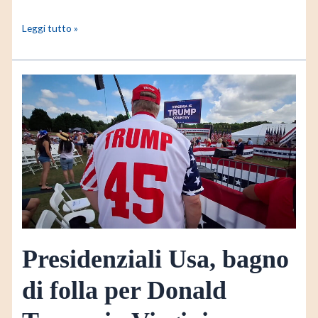
Leggi tutto »
Presidenziali
Usa,
bagno
di
folla
per
Donald
Trump
in
Virginia
Presidenziali Usa, bagno
di folla per Donald