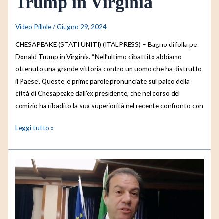
Trump in Virginia
Video Pillole
/
Giugno 29, 2024
CHESAPEAKE (STATI UNITI) (ITALPRESS) – Bagno di folla per
Donald Trump in Virginia. “Nell’ultimo dibattito abbiamo
ottenuto una grande vittoria contro un uomo che ha distrutto
il Paese”. Queste le prime parole pronunciate sul palco della
città di Chesapeake dall’ex presidente, che nel corso del
comizio ha ribadito la sua superiorità nel recente confronto con
Leggi tutto »
Fisco,
Leo
“Tendiamo
la
mano