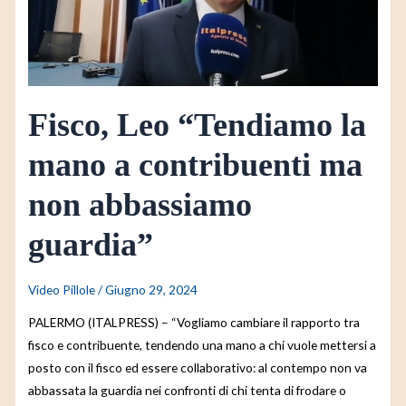
a
contribuenti
ma
non
abbassiamo
Fisco, Leo “Tendiamo la
guardia”
mano a contribuenti ma
non abbassiamo
guardia”
Video Pillole
/
Giugno 29, 2024
PALERMO (ITALPRESS) – “Vogliamo cambiare il rapporto tra
fisco e contribuente, tendendo una mano a chi vuole mettersi a
posto con il fisco ed essere collaborativo: al contempo non va
abbassata la guardia nei confronti di chi tenta di frodare o