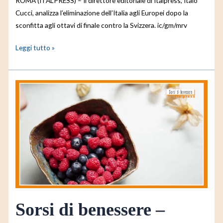
ROMA (ITALPRESS) – Il direttore editoriale di Italpress, Italo
Cucci, analizza l’eliminazione dell’Italia agli Europei dopo la
sconfitta agli ottavi di finale contro la Svizzera. ic/gm/mrv
Leggi tutto »
Sorsi
di
benessere
–
Crema
proteica
ideale
per
gli
sportivi
Sorsi di benessere –