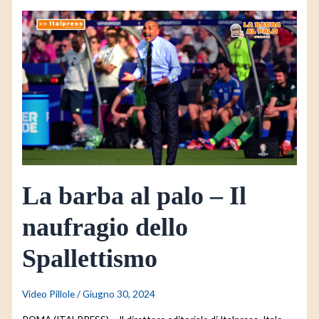
La
barba
al
palo
–
Il
naufragio
dello
Spallettismo
La barba al palo – Il
naufragio dello
Spallettismo
Video Pillole
/
Giugno 30, 2024