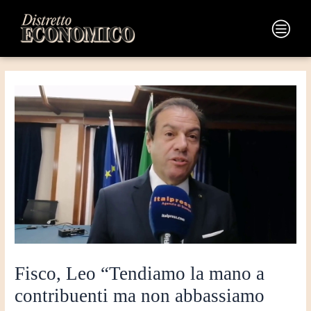
Vai
Navigazione
al
articoli
Main
contenuto
Menu
Fisco, Leo “Tendiamo la mano a
contribuenti ma non abbassiamo