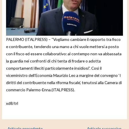
d
e
o
PALERMO (ITALPRESS) – “Vogliamo cambiare il rapporto tra fisco
e contribuente, tendendo una mano a chi vuole mettersi a posto
con il fisco ed essere collaborativo: al contempo non va abbassata
la guardia nei confronti di chi tenta di frodare o adotta
comportamenti illeciti particolarmente insidiosi”. Così il
viceministro dell’Economia Maurizio Leo a margine del convegno ‘I
diritti del contribuente nella riforma fiscale’, tenutosi alla Camera di
commercio Palermo-Enna.(ITALPRESS).
xd8/trl
←
Articolo precedente
Articolo successivo
→