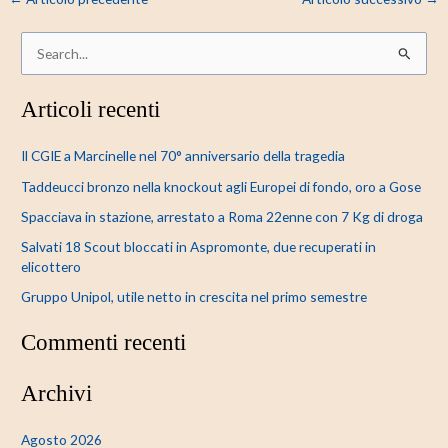
C
e
Articoli recenti
r
c
Il CGIE a Marcinelle nel 70° anniversario della tragedia
a
Taddeucci bronzo nella knockout agli Europei di fondo, oro a Gose
:
Spacciava in stazione, arrestato a Roma 22enne con 7 Kg di droga
Salvati 18 Scout bloccati in Aspromonte, due recuperati in
elicottero
Gruppo Unipol, utile netto in crescita nel primo semestre
Commenti recenti
Archivi
Agosto 2026