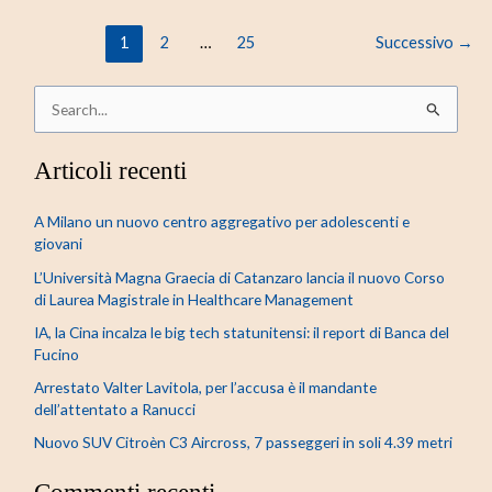
1
2
…
25
Successivo
→
C
e
Articoli recenti
r
c
A Milano un nuovo centro aggregativo per adolescenti e
a
giovani
:
L’Università Magna Graecia di Catanzaro lancia il nuovo Corso
di Laurea Magistrale in Healthcare Management
IA, la Cina incalza le big tech statunitensi: il report di Banca del
Fucino
Arrestato Valter Lavitola, per l’accusa è il mandante
dell’attentato a Ranucci
Nuovo SUV Citroèn C3 Aircross, 7 passeggeri in soli 4.39 metri
Commenti recenti