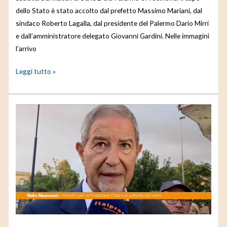
dello Stato è stato accolto dal prefetto Massimo Mariani, dal
sindaco Roberto Lagalla, dal presidente del Palermo Dario Mirri
e dall’amministratore delegato Giovanni Gardini. Nelle immagini
l’arrivo
Leggi tutto »
Musumeci
“Il
governo
ha
rimesso
il
mare
al
centro
della