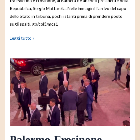
tra Palermo e Frosinone, al Barbera c’è anche il presidente della
Repubblica, Sergio Mattarella. Nelle immagini, l’arrivo del capo
dello Stato in tribuna, pochi istanti prima di prendere posto
sugli spalti. gb/col3/mca1
Leggi tutto »
Palermo-
Frosinone,
l’ingresso
del
presidente
Mattarella
allo
stadio
Palermo-Frosinone,