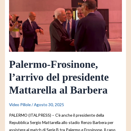
l’arrivo
del
presidente
Mattarella
al
Barbera
Palermo-Frosinone,
l’arrivo del presidente
Mattarella al Barbera
Video Pillole
/
Agosto 30, 2025
PALERMO (ITALPRESS) – C’è anche il presidente della
Repubblica Sergio Mattarella allo stadio Renzo Barbera per
assistere al match di Serie B tra Palermo e Frosinone. Il capo