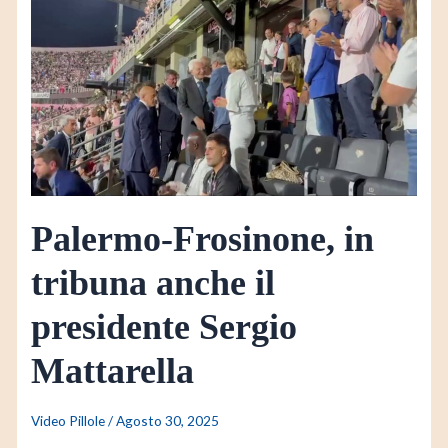
Frosinone,
in
tribuna
anche
il
presidente
Sergio
Mattarella
Palermo-Frosinone, in
tribuna anche il
presidente Sergio
Mattarella
Video Pillole
/
Agosto 30, 2025