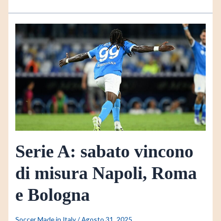
Serie
A:
sabato
vincono
di
misura
Napoli,
Roma
e
Bologna
Serie A: sabato vincono
di misura Napoli, Roma
e Bologna
Soccer Made in Italy
/
Agosto 31, 2025