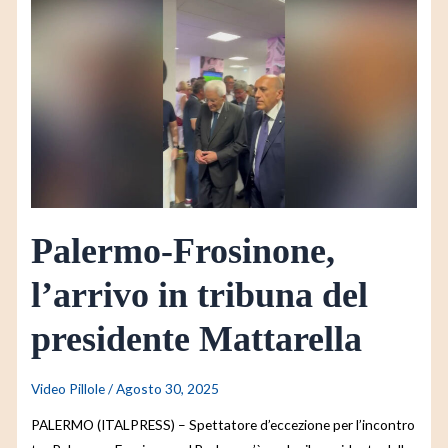
Palermo-
Frosinone,
l’arrivo
in
tribuna
del
presidente
Mattarella
Palermo-Frosinone,
l’arrivo in tribuna del
presidente Mattarella
Video Pillole
/
Agosto 30, 2025
PALERMO (ITALPRESS) – Spettatore d’eccezione per l’incontro