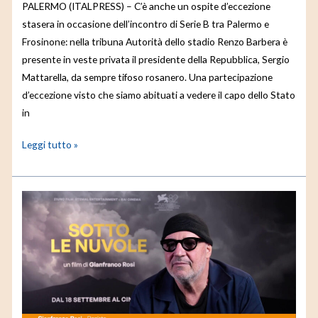
PALERMO (ITALPRESS) – C’è anche un ospite d’eccezione
stasera in occasione dell’incontro di Serie B tra Palermo e
Frosinone: nella tribuna Autorità dello stadio Renzo Barbera è
presente in veste privata il presidente della Repubblica, Sergio
Mattarella, da sempre tifoso rosanero. Una partecipazione
d’eccezione visto che siamo abituati a vedere il capo dello Stato
in
Leggi tutto »
A
Venezia
la
Napoli
inedita
di
Rosi