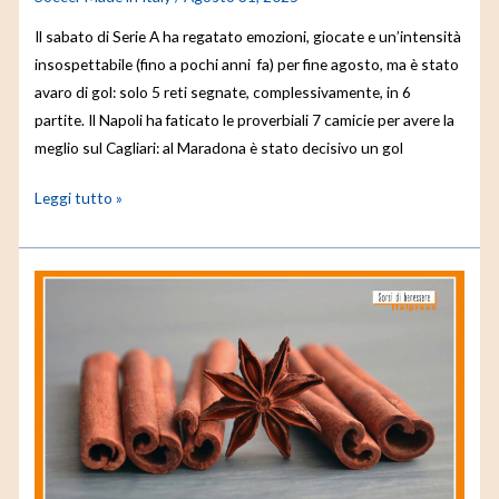
Il sabato di Serie A ha regatato emozioni, giocate e un’intensità
insospettabile (fino a pochi anni fa) per fine agosto, ma è stato
avaro di gol: solo 5 reti segnate, complessivamente, in 6
partite. Il Napoli ha faticato le proverbiali 7 camicie per avere la
meglio sul Cagliari: al Maradona è stato decisivo un gol
Leggi tutto »
Sorsi
di
Benessere
–
Autunno
in
vista?
Rimettiamoci