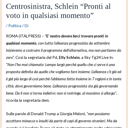
Centrosinistra, Schlein “Pronti al
voto in qualsiasi momento”
/
Politica
/ Di
ROMA (ITALPRESS) –
“E’ nostro dovere farci trovare pronti in
qualsiasi momento
, con tutta l’alleanza progressista da settembre
inizieremo a costruire il programma dell’alternativa, ma non partiamo da
zero”.
Così la segretaria del Pd,
Elly Schlein
, a Sky Tg24 Live In.
“Non l’ho mai chiamato ‘campo largò perchè quello che ci serve è una
proposta definita da quello che vogliamo fare insieme. L’alleanza c’è già ed
è già più larga di così perchè l’abbiamo fatta insieme in 7 regioni e in tante
città, dove governiamo bene. L’alleanza progressista sta già governando
bene. Da lì non si torna indietro: non si restringe, al massimo si allarga”
,
ricorda la segretaria dem.
Sulle parole di Donald Trump a Giorgia Meloni,
“non possiamo
accettare minacce o insulti da parte di capi di governo stranieri. Ma da
quando si è insediato Trump c’è stato un atteggiamento molto schiacciato