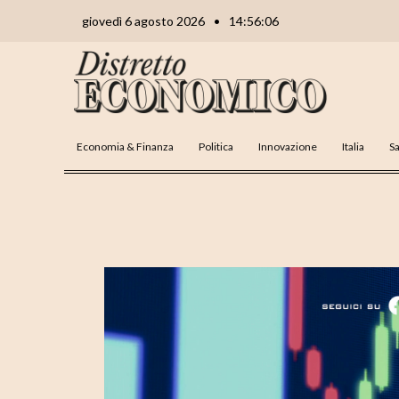
Vai
Navigazione
giovedì 6 agosto 2026
•
14:56:07
al
articoli
contenuto
Economia & Finanza
Politica
Innovazione
Italia
Sa