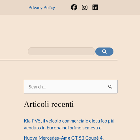
F
I
L
Privacy Policy
a
n
i
c
s
n
e
t
k
b
a
e
o
g
d
o
r
i
k
a
n
m
C
e
Articoli recenti
r
c
Kia PV5, il veicolo commerciale elettrico più
a
venduto in Europa nel primo semestre
:
Nuova Mercedes-Amg GT 53 Coupè 4,