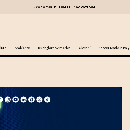
Economia, business, innovazione.
lute
Ambiente
Buongiorno America
Giovani
Soccer Made in Italy