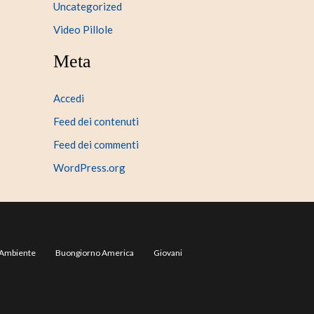
Uncategorized
Video Pillole
Meta
Accedi
Feed dei contenuti
Feed dei commenti
WordPress.org
Ambiente
Buongiorno America
Giovani