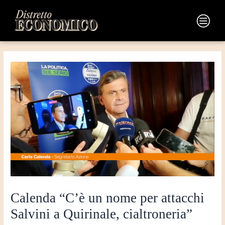
Vai
Navigazione
al
articoli
Main
contenuto
Menu
Calenda “C’è un nome per attacchi
Salvini a Quirinale, cialtroneria”