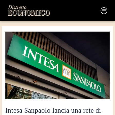
Vai
Navigazione
al
articoli
Main
contenuto
Menu
Intesa Sanpaolo lancia una rete di