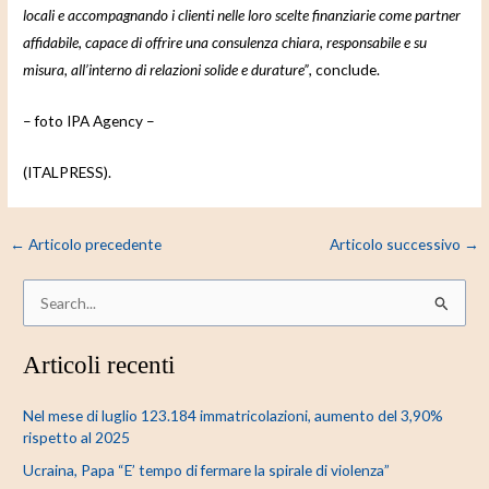
locali e accompagnando i clienti nelle loro scelte finanziarie come partner
affidabile, capace di offrire una consulenza chiara, responsabile e su
misura, all’interno di relazioni solide e durature”
, conclude.
– foto IPA Agency –
(ITALPRESS).
←
Articolo precedente
Articolo successivo
→
C
e
Articoli recenti
r
c
Nel mese di luglio 123.184 immatricolazioni, aumento del 3,90%
a
rispetto al 2025
:
Ucraina, Papa “E’ tempo di fermare la spirale di violenza”