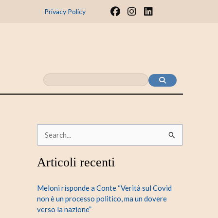
F
I
L
Privacy Policy
a
n
i
c
s
n
e
t
k
b
a
e
o
g
d
o
r
i
k
a
n
m
C
e
Articoli recenti
r
c
Meloni risponde a Conte “Verità sul Covid
a
non è un processo politico, ma un dovere
verso la nazione”
: