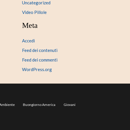
Uncategorized
Video Pillole
Meta
Accedi
Feed dei contenuti
Feed dei commenti
WordPress.org
Ambiente
Buongiorno America
Giovani