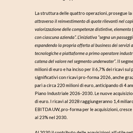
La struttura delle quattro operazioni, prosegue la
attraverso il reinvestimento di quote rilevanti nel cap
valorizzazione delle competenze distintive, elemento 
con ciascuna azienda”. L’iniziativa “segna un passaggi
espandendo la propria offerta al business dei servizi 
tecnologiche e piattaforme a primo operatore industria
catena del valore nel segmento underwater”
. Il seg
milioni di euro e ha inciso per il 6,7% dei ricavi su
significativi con ricavi pro-forma 2026, anche grazi
pari a circa 220 milioni di euro, anticipando di 4 a
Piano Industriale 2026-2030. Le nuove acquisizioni
di euro. I ricavi al 2028 raggiungeranno 1,4 miliardi
EBITDA UW, pro-forma per le acquisizioni, cresce
al 23% nel 2030.
Al 2030 il contributo delle acquisizioni all’utile n