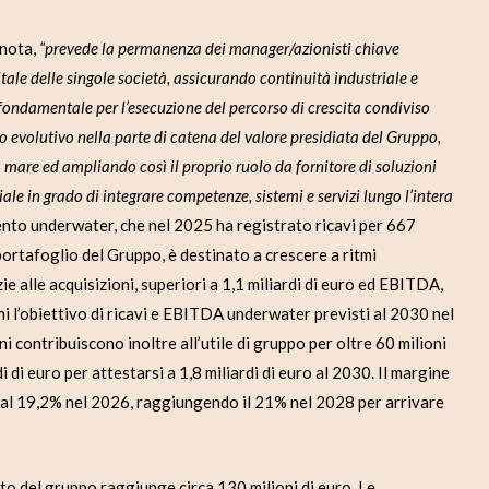
 nota,
“prevede la permanenza dei manager/azionisti chiave
itale delle singole società, assicurando continuità industriale e
fondamentale per l’esecuzione del percorso di crescita condiviso
o evolutivo nella parte di catena del valore presidiata del Gruppo,
a mare ed ampliando così il proprio ruolo da fornitore di soluzioni
le in grado di integrare competenze, sistemi e servizi lungo l’intera
mento underwater, che nel 2025 ha registrato ricavi per 667
l portafoglio del Gruppo, è destinato a crescere a ritmi
e alle acquisizioni, superiori a 1,1 miliardi di euro ed EBITDA,
nni l’obiettivo di ricavi e EBITDA underwater previsti al 2030 nel
 contribuiscono inoltre all’utile di gruppo per oltre 60 milioni
 di euro per attestarsi a 1,8 miliardi di euro al 2030. Il margine
 al 19,2% nel 2026, raggiungendo il 21% nel 2028 per arrivare
etto del gruppo raggiunge circa 130 milioni di euro. Le