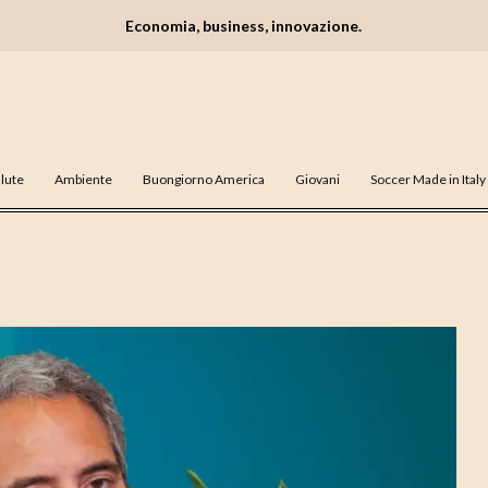
Economia, business, innovazione.
lute
Ambiente
Buongiorno America
Giovani
Soccer Made in Italy