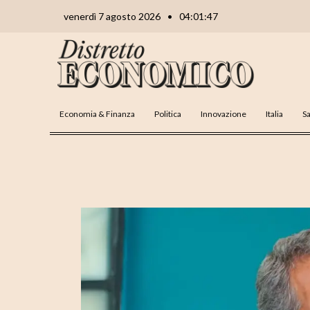
Vai
Navigazione
venerdì 7 agosto 2026
•
04:01:48
al
articoli
contenuto
Economia & Finanza
Politica
Innovazione
Italia
Sa