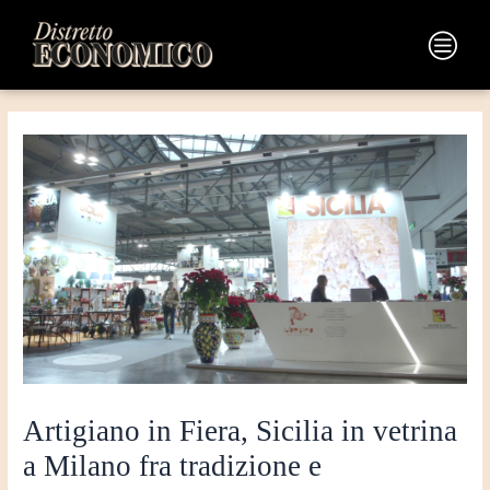
Vai
Navigazione
al
articoli
Main
contenuto
Menu
Artigiano in Fiera, Sicilia in vetrina
a Milano fra tradizione e