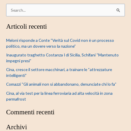
C
e
Articoli recenti
r
c
Meloni risponde a Conte “Verità sul Covid non è un processo
a
politico, ma un dovere verso la nazione”
:
Inaugurato traghetto Costanza I di Sicilia, Schifani “Mantenuto
impegni presi”
Cina, cresce il settore macchinari, a trainare le “attrezzature
intelligenti”
Comazzi “Gli animali non si abbandonano, denunciate chi lo fa”
Cina, al via test per la linea ferroviaria ad alta velocità in zona
permafrost
Commenti recenti
Archivi