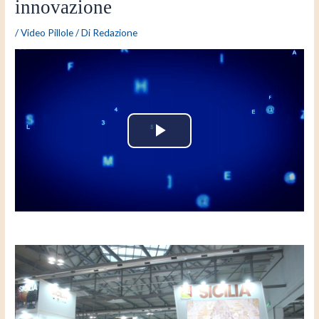
innovazione
/
Video Pillole
/ Di
Redazione
P
l
a
y
V
i