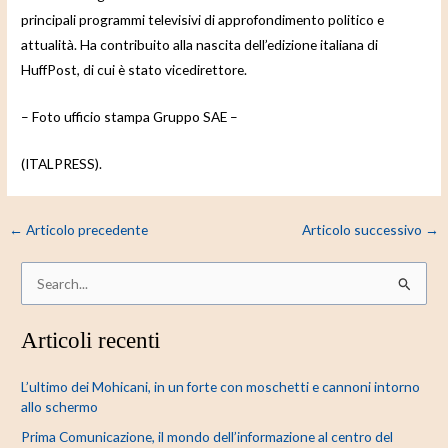
principali programmi televisivi di approfondimento politico e
attualità. Ha contribuito alla nascita dell’edizione italiana di
HuffPost, di cui è stato vicedirettore.
– Foto ufficio stampa Gruppo SAE –
(ITALPRESS).
←
Articolo precedente
Articolo successivo
→
C
e
Articoli recenti
r
c
L’ultimo dei Mohicani, in un forte con moschetti e cannoni intorno
a
allo schermo
:
Prima Comunicazione, il mondo dell’informazione al centro del