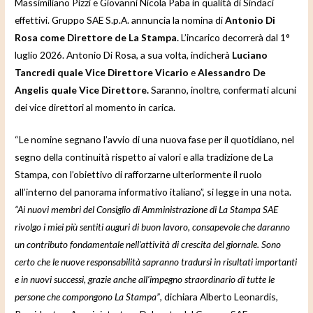
Massimiliano Pizzi e Giovanni Nicola Paba in qualità di Sindaci
effettivi. Gruppo SAE S.p.A. annuncia la nomina di
Antonio Di
Rosa come Direttore de La Stampa.
L’incarico decorrerà dal 1°
luglio 2026. Antonio Di Rosa, a sua volta, indicherà
Luciano
Tancredi quale Vice Direttore Vicario
e
Alessandro De
Angelis quale Vice Direttore.
Saranno, inoltre, confermati alcuni
dei vice direttori al momento in carica.
“Le nomine segnano l’avvio di una nuova fase per il quotidiano, nel
segno della continuità rispetto ai valori e alla tradizione de La
Stampa, con l’obiettivo di rafforzarne ulteriormente il ruolo
all’interno del panorama informativo italiano”, si legge in una nota.
“Ai nuovi membri del Consiglio di Amministrazione di La Stampa SAE
rivolgo i miei più sentiti auguri di buon lavoro, consapevole che daranno
un contributo fondamentale nell’attività di crescita del giornale. Sono
certo che le nuove responsabilità sapranno tradursi in risultati importanti
e in nuovi successi, grazie anche all’impegno straordinario di tutte le
persone che compongono La Stampa”
, dichiara Alberto Leonardis,