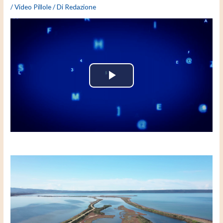
/
Video Pillole
/ Di
Redazione
P
l
a
y
V
i
d