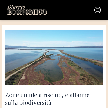
Vai
Navigazione
al
articoli
Main
contenuto
Menu
Zone umide a rischio, è allarme
sulla biodiversità