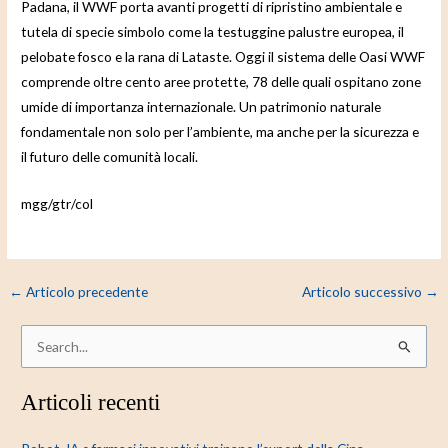
Padana, il WWF porta avanti progetti di ripristino ambientale e
tutela di specie simbolo come la testuggine palustre europea, il
pelobate fosco e la rana di Lataste. Oggi il sistema delle Oasi WWF
comprende oltre cento aree protette, 78 delle quali ospitano zone
umide di importanza internazionale. Un patrimonio naturale
fondamentale non solo per l’ambiente, ma anche per la sicurezza e
il futuro delle comunità locali.
mgg/gtr/col
←
Articolo precedente
Articolo successivo
→
C
e
Articoli recenti
r
c