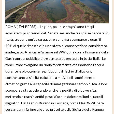
e
o
ROMA (ITALPRESS) – Lagune, paludi e stagni sono tra gli
ecosistemi più preziosi del Pianeta, ma anche tra i più minacciati. In
Italia, tre zone umide su quattro sono già scomparse e quasi il
40% di quelle rimaste è in uno stato di conservazione considerato
inadeguato. A lanciare l’allarme è il WWF, che con la Primavera delle
Oasi riapre al pubblico oltre cento aree protette in tutta Italia. Le
zone umide svolgono un ruolo fondamentale: assorbono l’acqua
durante le piogge intense, riducono il rischio di alluvioni,
contrastano la siccità e aiutano a mitigare il cambiamento
climatico grazie alla capacità di immagazzinare carbonio. Ma la loro
scomparsa sta accelerando anche la perdita di biodiversità,
mettendo a rischio anfibi, pesci d’acqua dolce e milioni di uccelli
migratori. Dal Lago di Burano in Toscana, prima Oasi WWF nata
sessant’anni fa, fino alle aree protette della Sicilia e della Pianura