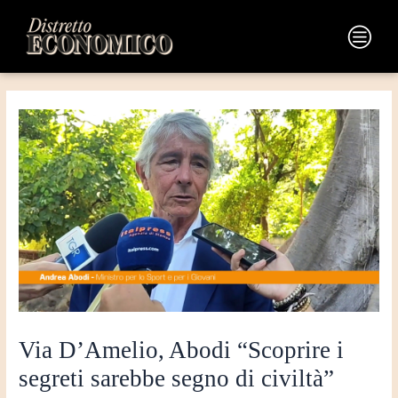
Vai
Navigazione
al
articoli
Main
contenuto
Menu
Via D’Amelio, Abodi “Scoprire i
segreti sarebbe segno di civiltà”