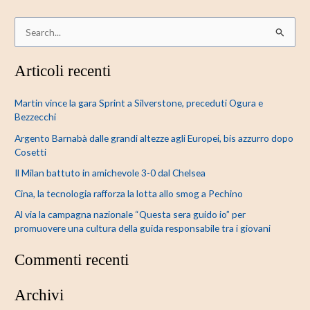
C
e
Articoli recenti
r
c
Martin vince la gara Sprint a Silverstone, preceduti Ogura e
a
Bezzecchi
:
Argento Barnabà dalle grandi altezze agli Europei, bis azzurro dopo
Cosetti
Il Milan battuto in amichevole 3-0 dal Chelsea
Cina, la tecnologia rafforza la lotta allo smog a Pechino
Al via la campagna nazionale “Questa sera guido io” per
promuovere una cultura della guida responsabile tra i giovani
Commenti recenti
Archivi