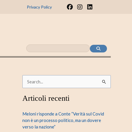
F
I
L
Privacy Policy
a
n
i
c
s
n
e
t
k
b
a
e
o
g
d
o
r
i
k
a
n
m
C
e
Articoli recenti
r
c
Meloni risponde a Conte “Verità sul Covid
a
non è un processo politico, ma un dovere
verso la nazione”
: