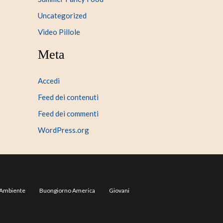
Uncategorized
Video Pillole
Meta
Accedi
Feed dei contenuti
Feed dei commenti
WordPress.org
Ambiente
Buongiorno America
Giovani