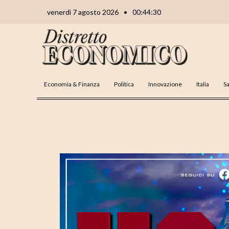
Vai
Navigazione
venerdì 7 agosto 2026
•
00:44:31
al
articoli
contenuto
Economia & Finanza
Politica
Innovazione
Italia
Sa