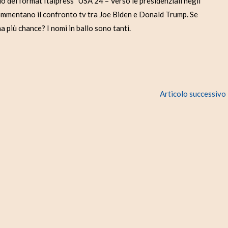
del format Italpress “USA 24 – Verso le presidenziali negli
commentano il confronto tv tra Joe Biden e Donald Trump. Se
 più chance? I nomi in ballo sono tanti.
Articolo successivo