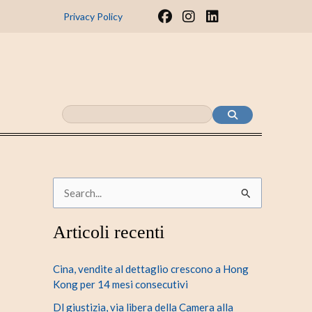
F
I
L
Privacy Policy
a
n
i
c
s
n
e
t
k
b
a
e
o
g
d
o
r
i
k
a
n
m
C
e
Articoli recenti
r
c
Cina, vendite al dettaglio crescono a Hong
a
Kong per 14 mesi consecutivi
:
Dl giustizia, via libera della Camera alla