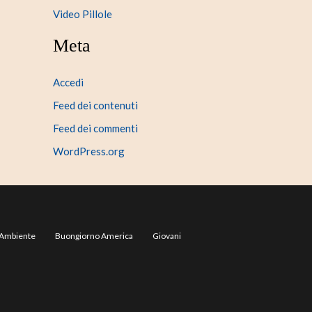
Video Pillole
Meta
Accedi
Feed dei contenuti
Feed dei commenti
WordPress.org
Ambiente
Buongiorno America
Giovani