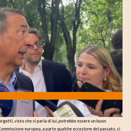
d
e
o
tti, visto che si parla di lui, potrebbe essere un buon
 Commissione europea, a parte qualche eccezione del passato, ci