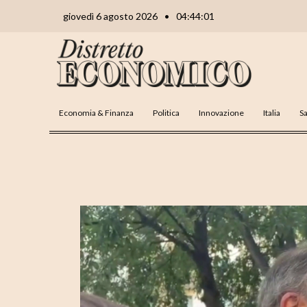
Vai
Navigazione
giovedì 6 agosto 2026
•
04:44:02
al
articoli
contenuto
Economia & Finanza
Politica
Innovazione
Italia
Sa