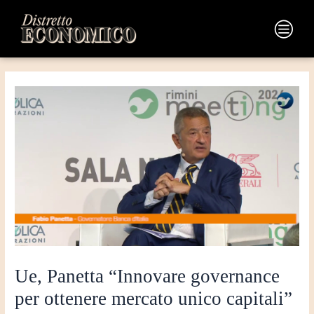
Vai
Navigazione
al
articoli
Main
contenuto
Menu
Ue, Panetta “Innovare governance
per ottenere mercato unico capitali”