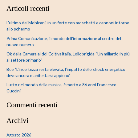
e
Articoli recenti
r
c
L’ultimo dei Mohicani, in un forte con moschetti e cannoni intorno
a
allo schermo
:
Prima Comunicazione, il mondo dell’informazione al centro del
nuovo numero
Ok della Camera al ddl ColtivaItalia, Lollobrigida “Un miliardo in più
al settore primario”
Bce “L’incertezza resta elevata, l’impatto dello shock energetico
deve ancora manifestarsi appieno”
Lutto nel mondo della musica, è morto a 86 anni Francesco
Guccini
Commenti recenti
Archivi
Agosto 2026