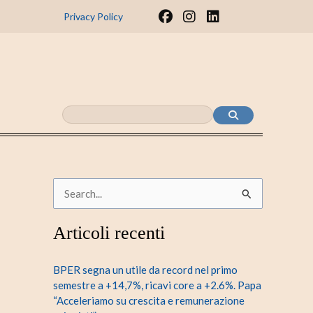
F
I
L
Privacy Policy
a
n
i
c
s
n
e
t
k
b
a
e
o
g
d
o
r
i
k
a
n
m
C
e
Articoli recenti
r
c
BPER segna un utile da record nel primo
a
semestre a +14,7%, ricavi core a +2.6%. Papa
“Acceleriamo su crescita e remunerazione
: