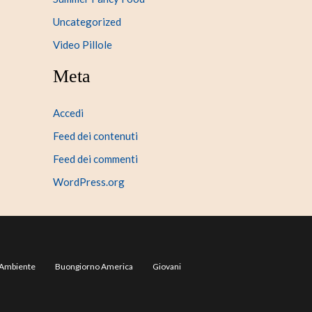
Uncategorized
Video Pillole
Meta
Accedi
Feed dei contenuti
Feed dei commenti
WordPress.org
Ambiente
Buongiorno America
Giovani