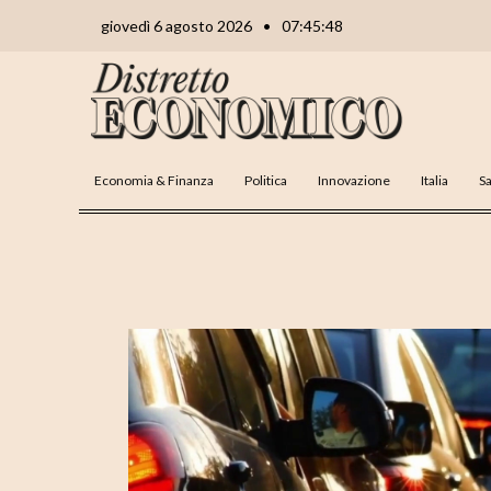
Vai
Navigazione
giovedì 6 agosto 2026
•
07:45:49
al
articoli
contenuto
Economia & Finanza
Politica
Innovazione
Italia
Sa