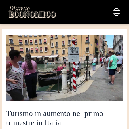
Vai
Navigazione
al
articoli
Main
contenuto
Menu
Turismo in aumento nel primo
trimestre in Italia