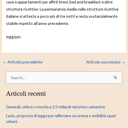
case e appartamenti per affitti brevi, bed and breakfast e altre
strutture ricettive. La permanenza media nelle strutture ricettive
italiane si attesta a poco più di tre notti e resta sostanzialmente
stabile rispetto all’anno precedente.
mgg/azn
←
Articolo precedente
Articolo successivo
→
C
e
Articoli recenti
r
c
Generali, utile in crescita a 2,5 miliardi nel primo semestre
a
Lazio, proposta di legge per rafforzare sicurezza e vivibilità spazi
:
urbani