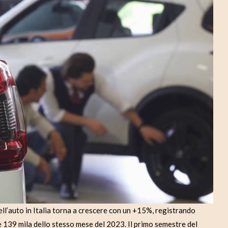
d
e
o
’auto in Italia torna a crescere con un +15%, registrando
e 139 mila dello stesso mese del 2023. Il primo semestre del