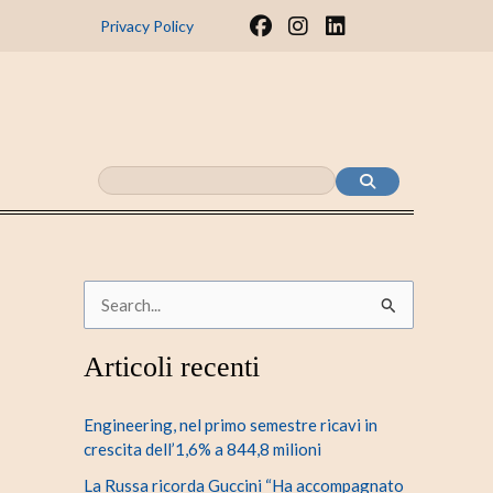
F
I
L
Privacy Policy
a
n
i
c
s
n
e
t
k
b
a
e
o
g
d
o
r
i
k
a
n
m
C
e
Articoli recenti
r
c
Engineering, nel primo semestre ricavi in
a
crescita dell’1,6% a 844,8 milioni
:
La Russa ricorda Guccini “Ha accompagnato