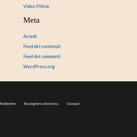
Video Pillole
Meta
Accedi
Feed dei contenuti
Feed dei commenti
WordPress.org
Ambiente
Buongiorno America
Giovani