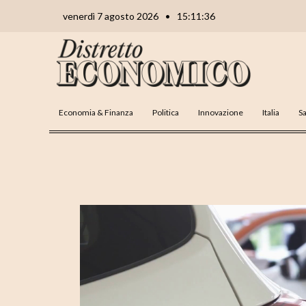
Vai
Navigazione
venerdì 7 agosto 2026
•
15:11:37
al
articoli
contenuto
Economia & Finanza
Politica
Innovazione
Italia
Sa