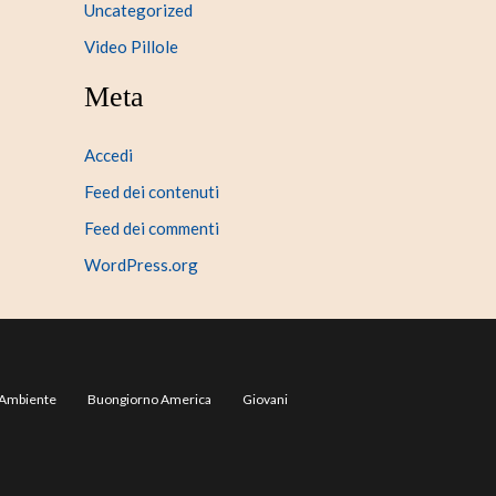
Uncategorized
Video Pillole
Meta
Accedi
Feed dei contenuti
Feed dei commenti
WordPress.org
Ambiente
Buongiorno America
Giovani