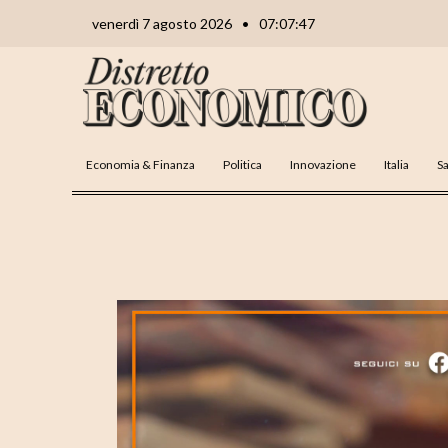
Vai
Navigazione
venerdì 7 agosto 2026
•
07:07:48
al
articoli
contenuto
Economia & Finanza
Politica
Innovazione
Italia
Sa