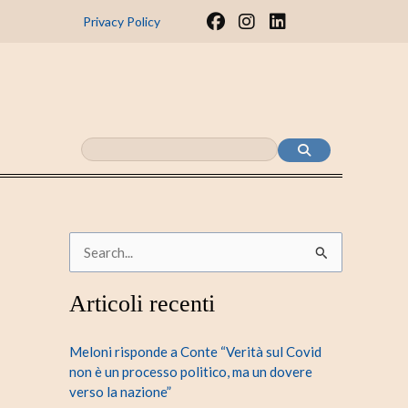
F
I
L
Privacy Policy
a
n
i
c
s
n
e
t
k
b
a
e
o
g
d
o
r
i
k
a
n
m
C
e
Articoli recenti
r
c
Meloni risponde a Conte “Verità sul Covid
a
non è un processo politico, ma un dovere
verso la nazione”
: