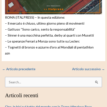
e
o
ROMA (ITALPRESS) – In questa edizione:
– Il mercato è chiuso, ultimo giorno pieno di movimenti
– Gattuso “Sono carico, sento la responsabilità”
– Sinner è una macchina perfetta, derby ai quarti con Musetti
– Le speranze Ferrari a Monza sono tutte su Leclerc
– Tognetti di bronzo e azzurre d’oro ai Mondiali di pentathlon
azn
←
Articolo precedente
Articolo successivo
→
C
e
Articoli recenti
r
c
Cina, in bici sul tetto del mondo con la Trans-Himalaya Race