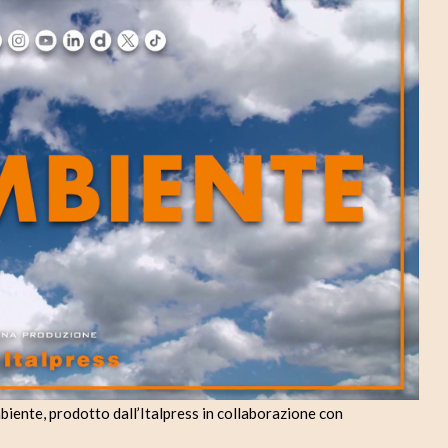
d
e
o
nte, prodotto dall’Italpress in collaborazione con