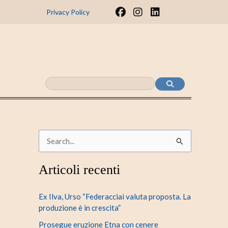
F
I
L
Privacy Policy
a
n
i
c
s
n
e
t
k
b
a
e
o
g
d
o
r
i
k
a
n
m
C
e
Articoli recenti
r
c
Ex Ilva, Urso “Federacciai valuta proposta. La
a
produzione è in crescita”
:
Prosegue eruzione Etna con cenere