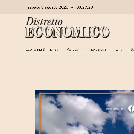
Vai
Navigazione
sabato 8 agosto 2026
•
08:27:24
al
articoli
contenuto
Economia & Finanza
Politica
Innovazione
Italia
Sa