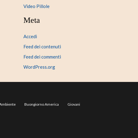
Video Pillole
Meta
Accedi
Feed dei contenuti
Feed dei commenti
WordPress.org
Ambiente
Buongiorno America
Giovani