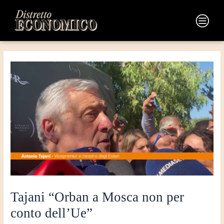
Vai
Navigazione
al
articoli
Main
contenuto
Menu
Tajani “Orban a Mosca non per
conto dell’Ue”