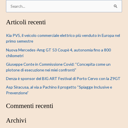
C
e
Articoli recenti
r
c
Kia PV5, il veicolo commerciale elettrico più venduto in Europa nel
a
primo semestre
:
Nuova Mercedes-Amg GT 53 Coupè 4, autonomia fino a 800
chilometri
Giuseppe Conte in Commissione Covid: “Concepita come un
plotone di esecuzione nei miei confronti”
Denza è sponsor del BIG ART Festival di Porto Cervo con la Z9GT
Asp Siracusa, al via a Pachino il progetto “Spiagge Inclusive e
Prevenzione”
Commenti recenti
Archivi