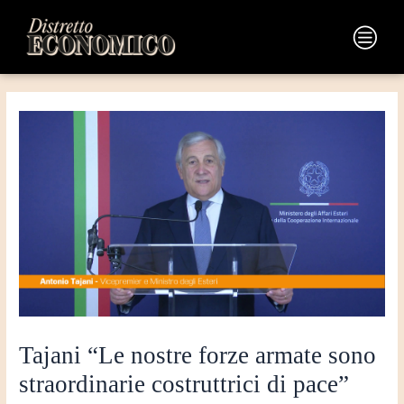
Vai
Navigazione
al
articoli
Main
contenuto
Menu
Tajani “Le nostre forze armate sono
straordinarie costruttrici di pace”