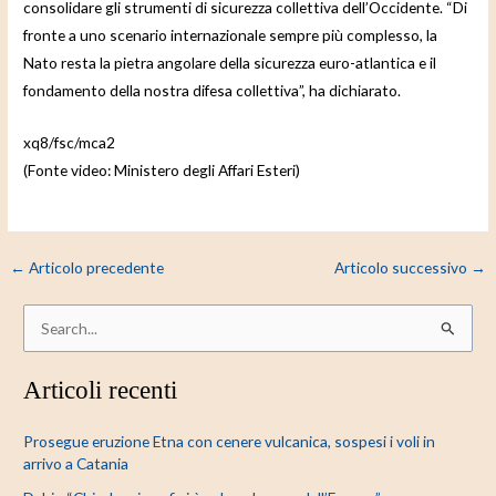
consolidare gli strumenti di sicurezza collettiva dell’Occidente. “Di
fronte a uno scenario internazionale sempre più complesso, la
Nato resta la pietra angolare della sicurezza euro-atlantica e il
fondamento della nostra difesa collettiva”, ha dichiarato.
xq8/fsc/mca2
(Fonte video: Ministero degli Affari Esteri)
←
Articolo precedente
Articolo successivo
→
C
e
Articoli recenti
r
c
Prosegue eruzione Etna con cenere vulcanica, sospesi i voli in
a
arrivo a Catania
: