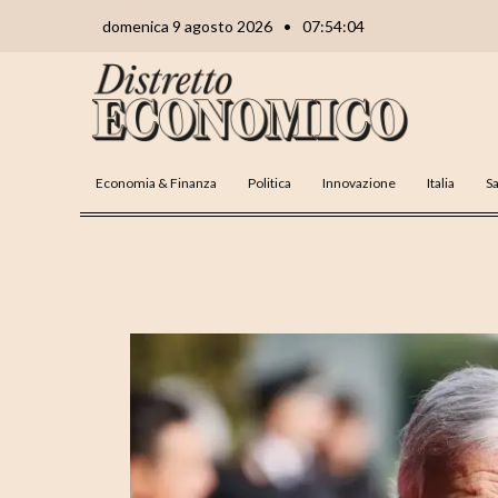
Vai
Navigazione
domenica 9 agosto 2026
•
07:54:05
al
articoli
contenuto
Economia & Finanza
Politica
Innovazione
Italia
Sa