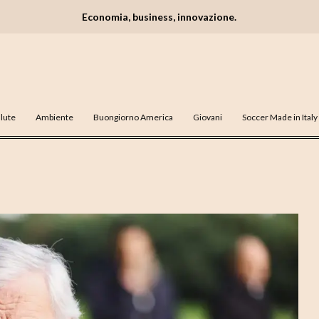
Economia, business, innovazione.
lute
Ambiente
Buongiorno America
Giovani
Soccer Made in Italy