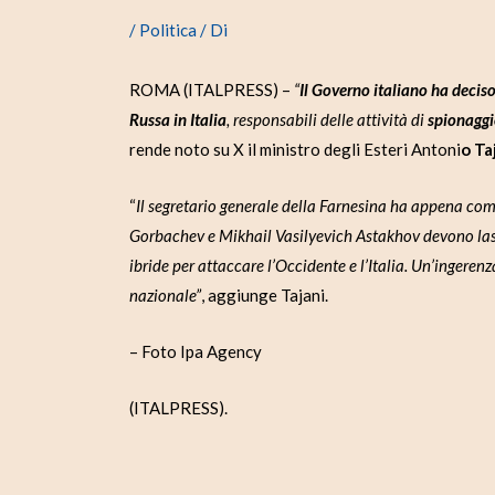
/
Politica
/ Di
ROMA (ITALPRESS) –
“
Il Governo italiano ha deciso
Russa in Italia
, responsabili delle attività di
spionagg
rende noto su X il ministro degli Esteri Antoni
o Ta
“
Il segretario generale della Farnesina ha appena co
Gorbachev e Mikhail Vasilyevich Astakhov devono las
ibride per attaccare l’Occidente e l’Italia. Un’ingerenza
nazionale”
, aggiunge Tajani.
– Foto Ipa Agency
(ITALPRESS).