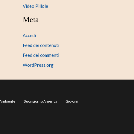
Video Pillole
Meta
Accedi
Feed dei contenuti
Feed dei commenti
WordPress.org
Ambiente
Buongiorno America
Giovani