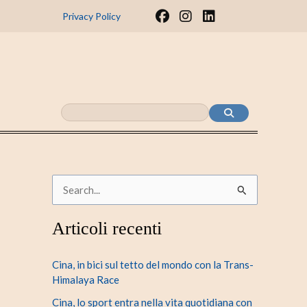
F
I
L
Privacy Policy
a
n
i
c
s
n
e
t
k
b
a
e
o
g
d
o
r
i
k
a
n
m
C
e
Articoli recenti
r
c
Cina, in bici sul tetto del mondo con la Trans-
a
Himalaya Race
:
Cina, lo sport entra nella vita quotidiana con