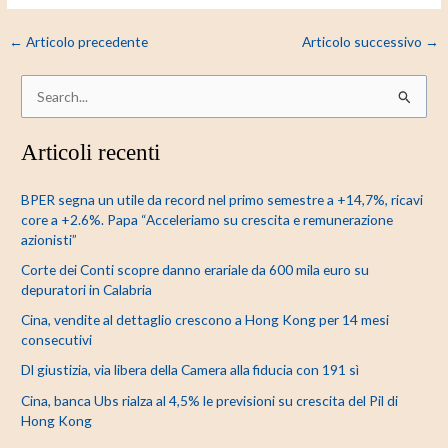
←
Articolo precedente
Articolo successivo
→
C
e
Articoli recenti
r
c
BPER segna un utile da record nel primo semestre a +14,7%, ricavi
a
core a +2.6%. Papa “Acceleriamo su crescita e remunerazione
:
azionisti”
Corte dei Conti scopre danno erariale da 600 mila euro su
depuratori in Calabria
Cina, vendite al dettaglio crescono a Hong Kong per 14 mesi
consecutivi
Dl giustizia, via libera della Camera alla fiducia con 191 sì
Cina, banca Ubs rialza al 4,5% le previsioni su crescita del Pil di
Hong Kong