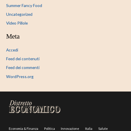
Summer Fancy Food
Uncategorized
Video Pillole
Meta
Accedi
Feed dei contenuti
Feed dei commenti
WordPress.org
Economia & Finanza
Politica
Innovazione
Italia
Salute