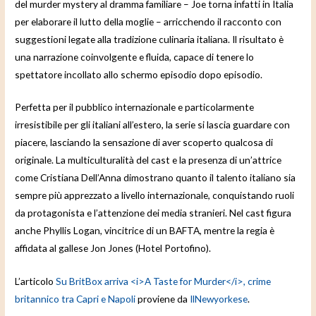
del murder mystery al dramma familiare – Joe torna infatti in Italia
per elaborare il lutto della moglie – arricchendo il racconto con
suggestioni legate alla tradizione culinaria italiana. Il risultato è
una narrazione coinvolgente e fluida, capace di tenere lo
spettatore incollato allo schermo episodio dopo episodio.
Perfetta per il pubblico internazionale e particolarmente
irresistibile per gli italiani all’estero, la serie si lascia guardare con
piacere, lasciando la sensazione di aver scoperto qualcosa di
originale. La multiculturalità del cast e la presenza di un’attrice
come Cristiana Dell’Anna dimostrano quanto il talento italiano sia
sempre più apprezzato a livello internazionale, conquistando ruoli
da protagonista e l’attenzione dei media stranieri. Nel cast figura
anche Phyllis Logan, vincitrice di un BAFTA, mentre la regia è
affidata al gallese Jon Jones (Hotel Portofino).
L’articolo
Su BritBox arriva <i>A Taste for Murder</i>, crime
britannico tra Capri e Napoli
proviene da
IlNewyorkese
.