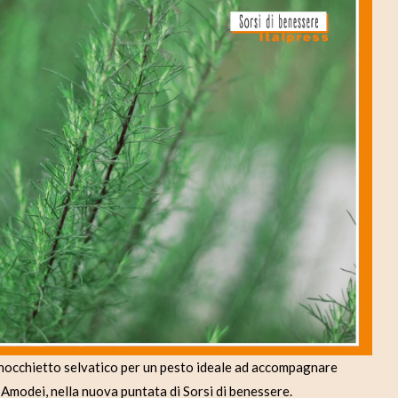
d
e
o
nocchietto selvatico per un pesto ideale ad accompagnare
a Amodei, nella nuova puntata di Sorsi di benessere.