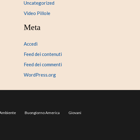
Uncategorized
Video Pillole
Meta
Accedi
Feed dei contenuti
Feed dei commenti
WordPress.org
Ambiente
Buongiorno America
Giovani