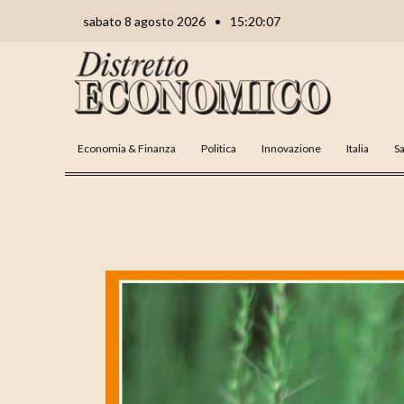
Vai
Navigazione
sabato 8 agosto 2026
•
15:20:09
al
articoli
contenuto
Economia & Finanza
Politica
Innovazione
Italia
Sa