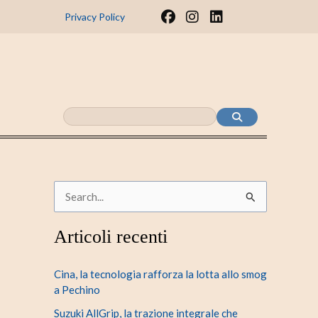
F
I
L
Privacy Policy
a
n
i
c
s
n
e
t
k
b
a
e
o
g
d
o
r
i
k
a
n
m
C
e
Articoli recenti
r
c
Cina, la tecnologia rafforza la lotta allo smog
a
a Pechino
:
Suzuki AllGrip, la trazione integrale che