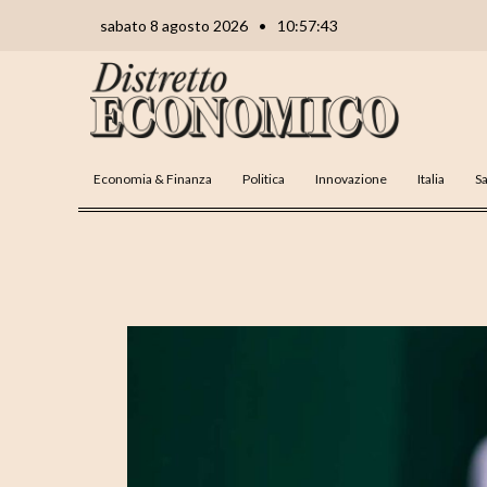
Vai
Navigazione
sabato 8 agosto 2026
•
10:57:44
al
articoli
contenuto
Economia & Finanza
Politica
Innovazione
Italia
Sa