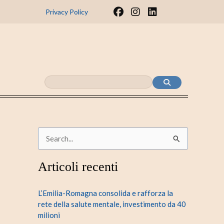
F
I
L
Privacy Policy
a
n
i
c
s
n
e
t
k
b
a
e
o
g
d
o
r
i
k
a
n
m
C
e
Articoli recenti
r
c
L’Emilia-Romagna consolida e rafforza la
a
rete della salute mentale, investimento da 40
milioni
: