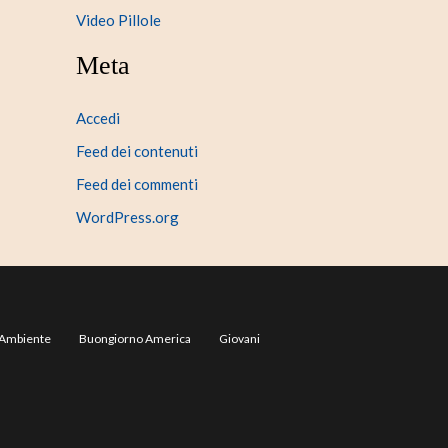
Video Pillole
Meta
Accedi
Feed dei contenuti
Feed dei commenti
WordPress.org
Ambiente
Buongiorno America
Giovani