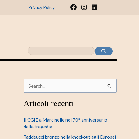
F
I
L
Privacy Policy
a
n
i
c
s
n
e
t
k
b
a
e
o
g
d
o
r
i
k
a
n
m
C
e
Articoli recenti
r
c
Il CGIE a Marcinelle nel 70° anniversario
a
della tragedia
:
Taddeucci bronzo nella knockout agli Europei