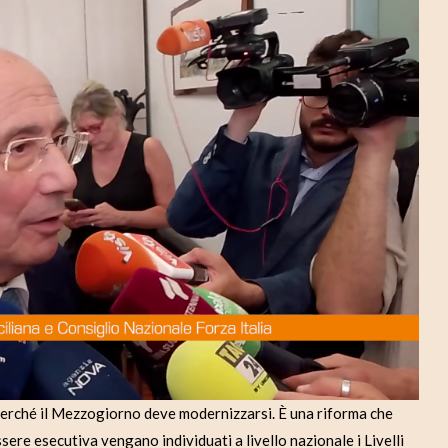
d
e
o
ché il Mezzogiorno deve modernizzarsi. È una riforma che
sere esecutiva vengano individuati a livello nazionale i Livelli