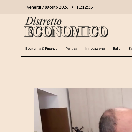
Vai
Navigazione
venerdì 7 agosto 2026
•
11:12:36
al
articoli
contenuto
Economia & Finanza
Politica
Innovazione
Italia
Sa