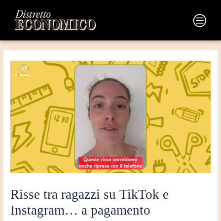
Vai
Navigazione
al
articoli
Main
contenuto
Menu
Risse tra ragazzi su TikTok e
Instagram… a pagamento