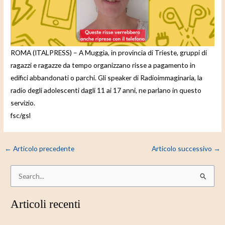
e
o
ROMA (ITALPRESS) – A Muggia, in provincia di Trieste, gruppi di
ragazzi e ragazze da tempo organizzano risse a pagamento in
edifici abbandonati o parchi. Gli speaker di Radioimmaginaria, la
radio degli adolescenti dagli 11 ai 17 anni, ne parlano in questo
servizio.
fsc/gsl
←
Articolo precedente
Articolo successivo
→
C
e
Articoli recenti
r
c