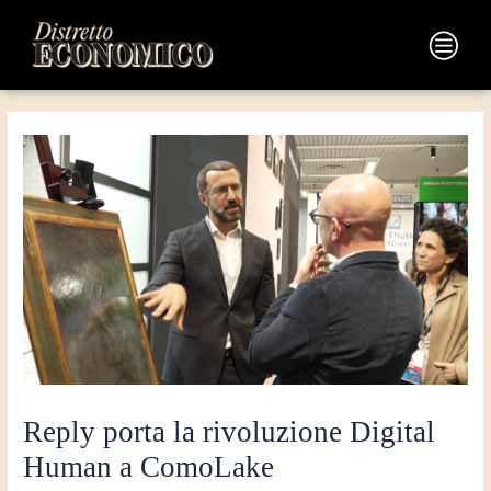
Vai
Navigazione
al
articoli
Main
contenuto
Menu
Reply porta la rivoluzione Digital
Human a ComoLake