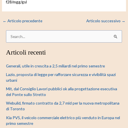
f28/mgg/gsl
←
Articolo precedente
Articolo successivo
→
C
e
Articoli recenti
r
c
Generali, utile in crescita a 2,5 miliardi nel primo semestre
a
Lazio, proposta di legge per rafforzare sicurezza e vivibilità spazi
:
urbani
Mit, dal Consiglio Lavori pubblici ok alla progettazione esecutiva
del Ponte sullo Stretto
Webuild, firmato contratto da 2,7 mld per la nuova metropolitana
di Toronto
Kia PV5, il veicolo commerciale elettrico più venduto in Europa nel
primo semestre