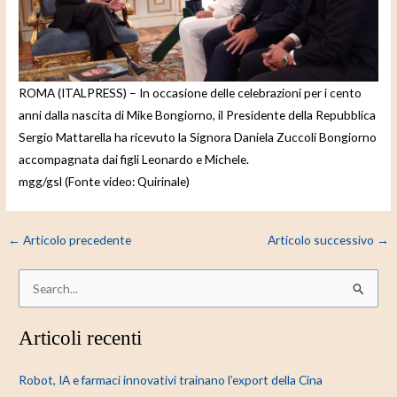
e
o
ROMA (ITALPRESS) – In occasione delle celebrazioni per i cento
anni dalla nascita di Mike Bongiorno, il Presidente della Repubblica
Sergio Mattarella ha ricevuto la Signora Daniela Zuccoli Bongiorno
accompagnata dai figli Leonardo e Michele.
mgg/gsl (Fonte video: Quirinale)
←
Articolo precedente
Articolo successivo
→
C
e
Articoli recenti
r
c
Robot, IA e farmaci innovativi trainano l’export della Cina
a