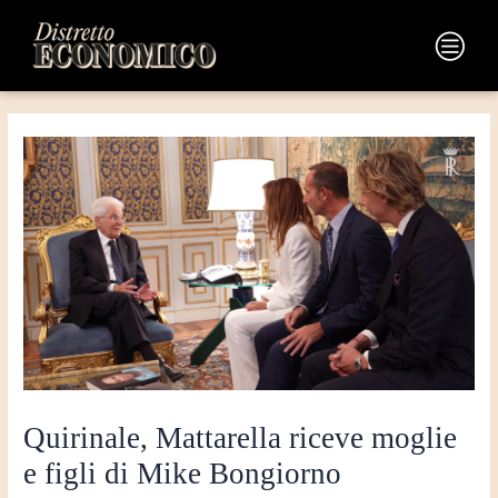
Vai
Navigazione
al
articoli
Main
contenuto
Menu
Quirinale, Mattarella riceve moglie
e figli di Mike Bongiorno