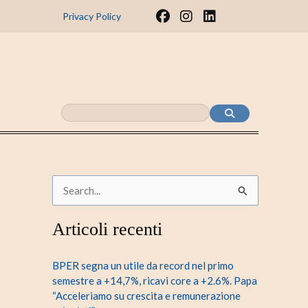
F
I
L
Privacy Policy
a
n
i
c
s
n
e
t
k
b
a
e
o
g
d
o
r
i
k
a
n
m
C
e
Articoli recenti
r
c
BPER segna un utile da record nel primo
a
semestre a +14,7%, ricavi core a +2.6%. Papa
“Acceleriamo su crescita e remunerazione
: