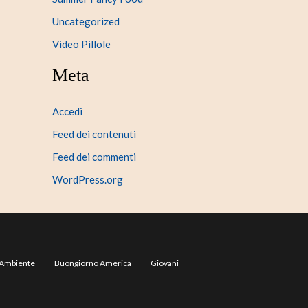
Uncategorized
Video Pillole
Meta
Accedi
Feed dei contenuti
Feed dei commenti
WordPress.org
Ambiente
Buongiorno America
Giovani