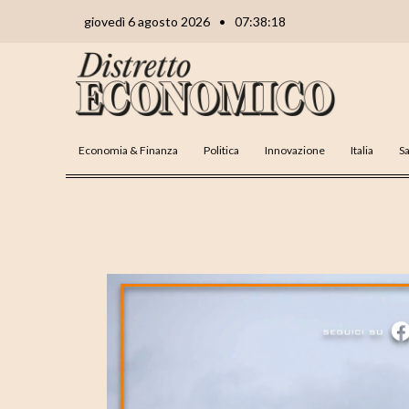
Vai
Navigazione
giovedì 6 agosto 2026
•
07:38:19
al
articoli
contenuto
Economia & Finanza
Politica
Innovazione
Italia
Sa