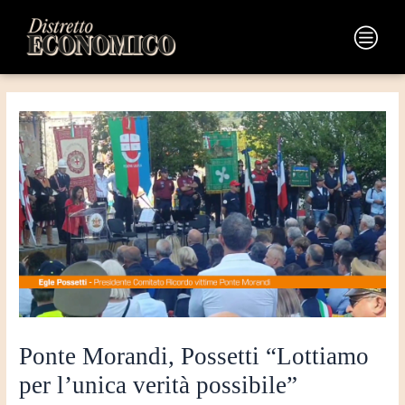
Vai
Navigazione
al
articoli
Main
contenuto
Menu
Ponte Morandi, Possetti “Lottiamo
per l’unica verità possibile”