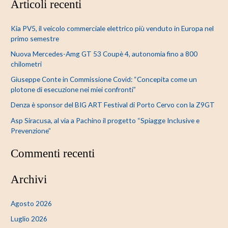
Articoli recenti
r
c
Kia PV5, il veicolo commerciale elettrico più venduto in Europa nel
a
primo semestre
:
Nuova Mercedes-Amg GT 53 Coupè 4, autonomia fino a 800
chilometri
Giuseppe Conte in Commissione Covid: “Concepita come un
plotone di esecuzione nei miei confronti”
Denza è sponsor del BIG ART Festival di Porto Cervo con la Z9GT
Asp Siracusa, al via a Pachino il progetto “Spiagge Inclusive e
Prevenzione”
Commenti recenti
Archivi
Agosto 2026
Luglio 2026