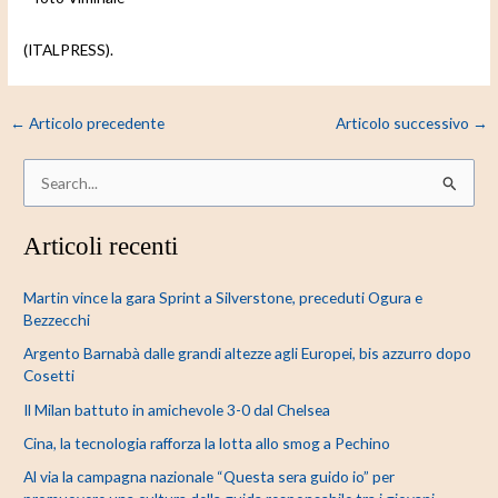
(ITALPRESS).
←
Articolo precedente
Articolo successivo
→
C
e
Articoli recenti
r
c
Martin vince la gara Sprint a Silverstone, preceduti Ogura e
a
Bezzecchi
:
Argento Barnabà dalle grandi altezze agli Europei, bis azzurro dopo
Cosetti
Il Milan battuto in amichevole 3-0 dal Chelsea
Cina, la tecnologia rafforza la lotta allo smog a Pechino
Al via la campagna nazionale “Questa sera guido io” per