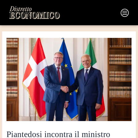
Vai
Navigazione
al
articoli
Main
contenuto
Menu
Piantedosi incontra il ministro