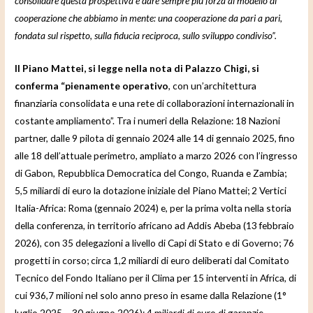
consolidare questa prospettiva e dare sempre più forza al modello di
cooperazione che abbiamo in mente: una cooperazione da pari a pari,
fondata sul rispetto, sulla fiducia reciproca, sullo sviluppo condiviso”.
Il Piano Mattei, si legge nella nota di Palazzo Chigi, si
conferma “pienamente operativo
, con un’architettura
finanziaria consolidata e una rete di collaborazioni internazionali in
costante ampliamento”. Tra i numeri della Relazione: 18 Nazioni
partner, dalle 9 pilota di gennaio 2024 alle 14 di gennaio 2025, fino
alle 18 dell’attuale perimetro, ampliato a marzo 2026 con l’ingresso
di Gabon, Repubblica Democratica del Congo, Ruanda e Zambia;
5,5 miliardi di euro la dotazione iniziale del Piano Mattei; 2 Vertici
Italia-Africa: Roma (gennaio 2024) e, per la prima volta nella storia
della conferenza, in territorio africano ad Addis Abeba (13 febbraio
2026), con 35 delegazioni a livello di Capi di Stato e di Governo; 76
progetti in corso; circa 1,2 miliardi di euro deliberati dal Comitato
Tecnico del Fondo Italiano per il Clima per 15 interventi in Africa, di
cui 936,7 milioni nel solo anno preso in esame dalla Relazione (1°
luglio 2025 – 30 giugno 2026); 4 miliardi di euro di garanzie