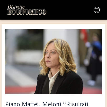
Vai
Navigazione
al
articoli
Main
contenuto
Menu
Piano Mattei, Meloni “Risultati