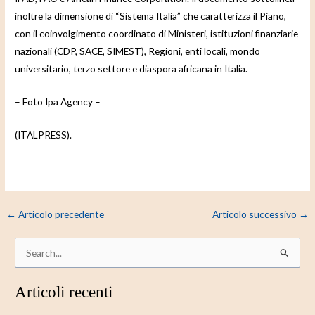
inoltre la dimensione di “Sistema Italia” che caratterizza il Piano,
con il coinvolgimento coordinato di Ministeri, istituzioni finanziarie
nazionali (CDP, SACE, SIMEST), Regioni, enti locali, mondo
universitario, terzo settore e diaspora africana in Italia.
– Foto Ipa Agency –
(ITALPRESS).
←
Articolo precedente
Articolo successivo
→
C
e
Articoli recenti
r
c