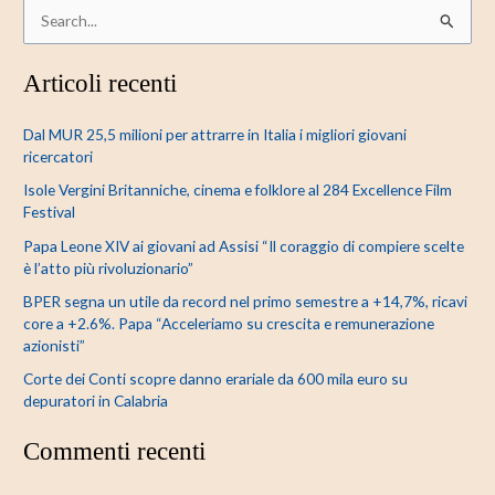
C
e
Articoli recenti
r
c
Dal MUR 25,5 milioni per attrarre in Italia i migliori giovani
a
ricercatori
:
Isole Vergini Britanniche, cinema e folklore al 284 Excellence Film
Festival
Papa Leone XIV ai giovani ad Assisi “Il coraggio di compiere scelte
è l’atto più rivoluzionario”
BPER segna un utile da record nel primo semestre a +14,7%, ricavi
core a +2.6%. Papa “Acceleriamo su crescita e remunerazione
azionisti”
Corte dei Conti scopre danno erariale da 600 mila euro su
depuratori in Calabria
Commenti recenti