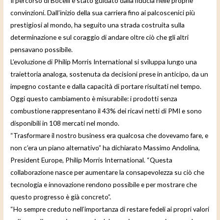
Il percorso di Bocelli è stato guidato dalla fiducia nelle proprie
convinzioni. Dall’inizio della sua carriera fino ai palcoscenici più
prestigiosi al mondo, ha seguito una strada costruita sulla
determinazione e sul coraggio di andare oltre ciò che gli altri
pensavano possibile.
L’evoluzione di Philip Morris International si sviluppa lungo una
traiettoria analoga, sostenuta da decisioni prese in anticipo, da un
impegno costante e dalla capacità di portare risultati nel tempo.
Oggi questo cambiamento è misurabile: i prodotti senza
combustione rappresentano il 43% dei ricavi netti di PMI e sono
disponibili in 108 mercati nel mondo.
“Trasformare il nostro business era qualcosa che dovevamo fare, e
non c’era un piano alternativo” ha dichiarato Massimo Andolina,
President Europe, Philip Morris International. “Questa
collaborazione nasce per aumentare la consapevolezza su ciò che
tecnologia e innovazione rendono possibile e per mostrare che
questo progresso è già concreto”.
“Ho sempre creduto nell’importanza di restare fedeli ai propri valori