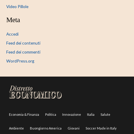
Video Pillole
Meta
Accedi
Feed dei contenuti
Feed dei commenti
WordPress.org
Economia & Finanza
Politica
Innovazione
Italia
Salute
Ambiente
Buongiorno America
Giovani
Soccer Made in Italy