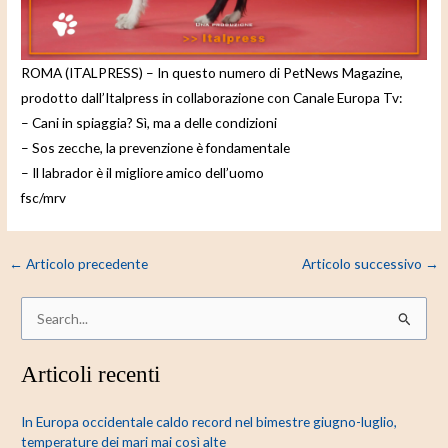
e
o
ROMA (ITALPRESS) – In questo numero di PetNews Magazine,
prodotto dall’Italpress in collaborazione con Canale Europa Tv:
– Cani in spiaggia? Sì, ma a delle condizioni
– Sos zecche, la prevenzione è fondamentale
– Il labrador è il migliore amico dell’uomo
fsc/mrv
←
Articolo precedente
Articolo successivo
→
C
e
Articoli recenti
r
c
In Europa occidentale caldo record nel bimestre giugno-luglio,
a
temperature dei mari mai così alte