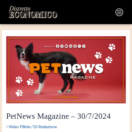
Vai
Navigazione
al
articoli
Main
contenuto
Menu
PetNews Magazine – 30/7/2024
/
Video Pillole
/ Di
Redazione