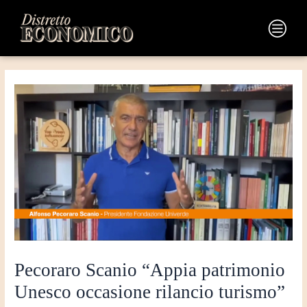
Vai
Navigazione
al
articoli
Main
contenuto
Menu
Pecoraro Scanio “Appia patrimonio
Unesco occasione rilancio turismo”