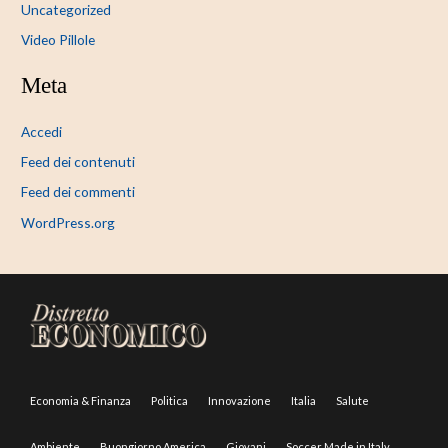
Uncategorized
Video Pillole
Meta
Accedi
Feed dei contenuti
Feed dei commenti
WordPress.org
Economia & Finanza
Politica
Innovazione
Italia
Salute
Ambiente
Buongiorno America
Giovani
Soccer Made in Italy