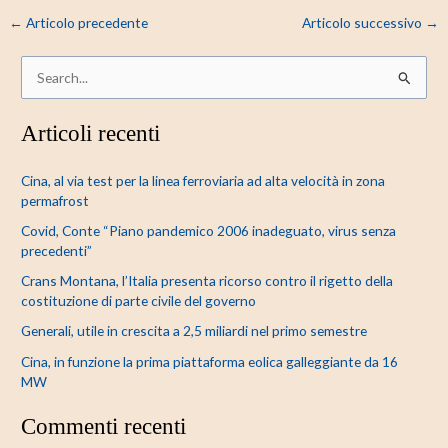
←
Articolo precedente
Articolo successivo
→
C
e
Articoli recenti
r
c
Cina, al via test per la linea ferroviaria ad alta velocità in zona
a
permafrost
:
Covid, Conte “Piano pandemico 2006 inadeguato, virus senza
precedenti”
Crans Montana, l’Italia presenta ricorso contro il rigetto della
costituzione di parte civile del governo
Generali, utile in crescita a 2,5 miliardi nel primo semestre
Cina, in funzione la prima piattaforma eolica galleggiante da 16
MW
Commenti recenti