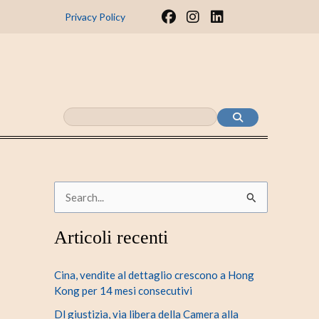
F
I
L
Privacy Policy
a
n
i
c
s
n
e
t
k
b
a
e
o
g
d
o
r
i
k
a
n
m
C
e
Articoli recenti
r
c
Cina, vendite al dettaglio crescono a Hong
a
Kong per 14 mesi consecutivi
:
Dl giustizia, via libera della Camera alla