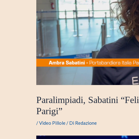
Paralimpiadi, Sabatini “Feli
Parigi”
/
Video Pillole
/ Di
Redazione