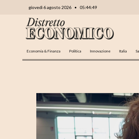
Vai
Navigazione
giovedì 6 agosto 2026
•
05:44:50
al
articoli
contenuto
Economia & Finanza
Politica
Innovazione
Italia
Sa