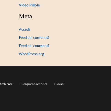
Video Pillole
Meta
Accedi
Feed dei contenuti
Feed dei commenti
WordPress.org
Ambiente
Buongiorno America
Giovani