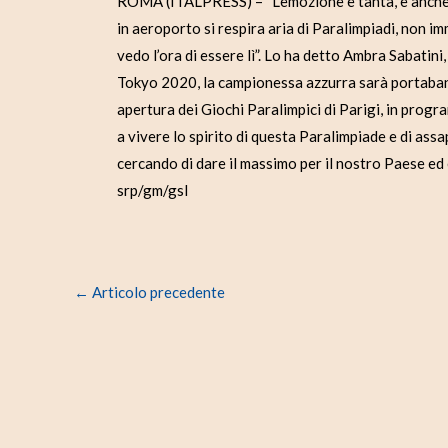
ROMA (ITALPRESS) – “L’emozione è tanta, e anche l’
in aeroporto si respira aria di Paralimpiadi, non i
vedo l’ora di essere lì”. Lo ha detto Ambra Sabatin
Tokyo 2020, la campionessa azzurra sarà portaban
apertura dei Giochi Paralimpici di Parigi, in prog
a vivere lo spirito di questa Paralimpiade e di as
cercando di dare il massimo per il nostro Paese ed è
srp/gm/gsl
←
Articolo precedente