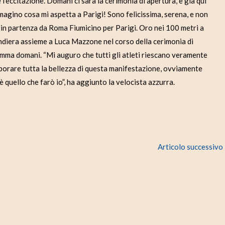
eccitazione. Domani ci sarà la cerimonia di apertura, e già qui
mmagino cosa mi aspetta a Parigi! Sono felicissima, serena, e non
i, in partenza da Roma Fiumicino per Parigi. Oro nei 100 metri a
diera assieme a Luca Mazzone nel corso della cerimonia di
ramma domani. “Mi auguro che tutti gli atleti riescano veramente
saporare tutta la bellezza di questa manifestazione, ovviamente
 quello che farò io”, ha aggiunto la velocista azzurra.
Articolo successivo