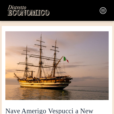
Vai
Navigazione
al
articoli
Main
contenuto
Menu
Nave Amerigo Vespucci a New