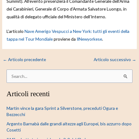
Summit). All’evento presenzierà il Comandante Generale dell’Arma
dei Carabinieri, Generale di Corpo d’Armata Salvatore Luongo, in
qualità di delegato ufficiale del Ministero dell’Interno.
L’articolo
Nave Amerigo Vespucci a New York: tutti gli eventi della
tappa nel Tour Mondiale
proviene da
IlNewyorkese
.
←
Articolo precedente
Articolo successivo
→
C
e
Articoli recenti
r
c
Martin vince la gara Sprint a Silverstone, preceduti Ogura e
a
Bezzecchi
:
Argento Barnabà dalle grandi altezze agli Europei, bis azzurro dopo
Cosetti