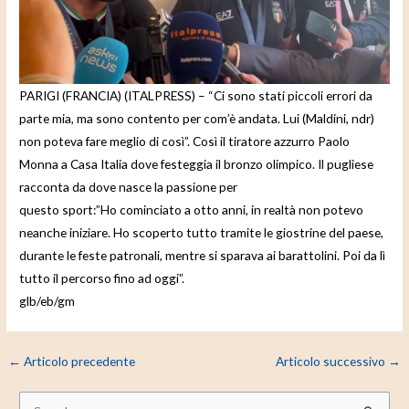
e
o
PARIGI (FRANCIA) (ITALPRESS) – “Ci sono stati piccoli errori da
parte mia, ma sono contento per com’è andata. Lui (Maldini, ndr)
non poteva fare meglio di così”. Così il tiratore azzurro Paolo
Monna a Casa Italia dove festeggia il bronzo olimpico. Il pugliese
racconta da dove nasce la passione per
questo sport:”Ho cominciato a otto anni, in realtà non potevo
neanche iniziare. Ho scoperto tutto tramite le giostrine del paese,
durante le feste patronali, mentre si sparava ai barattolini. Poi da lì
tutto il percorso fino ad oggi”.
glb/eb/gm
←
Articolo precedente
Articolo successivo
→