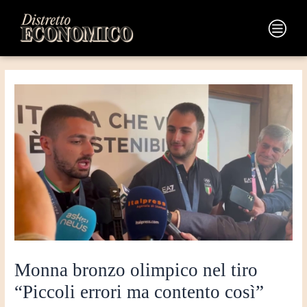
Vai
Navigazione
al
articoli
Main
contenuto
Menu
Monna bronzo olimpico nel tiro
“Piccoli errori ma contento così”