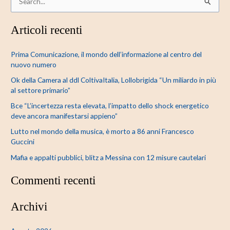
C
e
Articoli recenti
r
c
Prima Comunicazione, il mondo dell’informazione al centro del
a
nuovo numero
:
Ok della Camera al ddl ColtivaItalia, Lollobrigida “Un miliardo in più
al settore primario”
Bce “L’incertezza resta elevata, l’impatto dello shock energetico
deve ancora manifestarsi appieno”
Lutto nel mondo della musica, è morto a 86 anni Francesco
Guccini
Mafia e appalti pubblici, blitz a Messina con 12 misure cautelari
Commenti recenti
Archivi