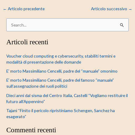
←
Articolo precedente
Articolo successivo
→
C
e
Articoli recenti
r
c
Voucher cloud computing e cybersecurity, stabiliti termini e
a
modalità di presentazione delle domande
:
E’ morto Massimiliano Cencelli, padre del “manuale” omonimo
E’ morto Massimiliano Cencelli, padre del famoso “manuale”
sull’assegnazione dei ruoli politici
Dieci anni dal sisma del Centro Italia, Castelli “Vogliamo restituire il
futuro all’Appennino”
Tajani “Finito il pericolo ripristiniamo Schengen, Sanchez ha
esagerato”
Commenti recenti