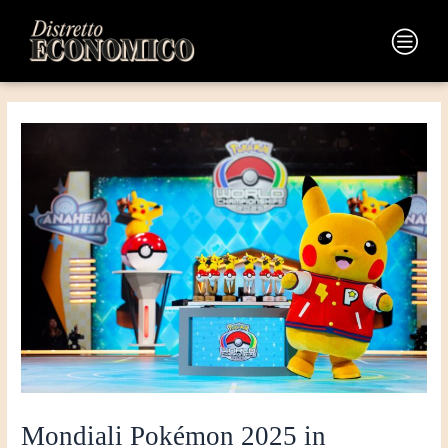
Vai
Navigazione
al
articoli
Main
contenuto
Menu
Mondiali Pokémon 2025 in