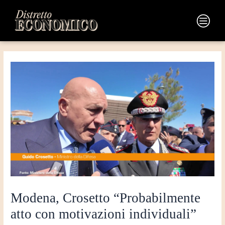
Vai
Navigazione
al
articoli
Main
contenuto
Menu
Modena, Crosetto “Probabilmente
atto con motivazioni individuali”