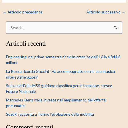
←
Articolo precedente
Articolo successivo
→
C
e
Articoli recenti
r
c
Engineering, nel primo semestre ricavi in crescita dell’1,6% a 844,8
a
milioni
:
La Russa ricorda Guccini “Ha accompagnato con la sua musica
intere generazioni”
Sui social FdI e M5S guidano classifica per interazione, cresce
Futuro Nazionale
Mercedes-Benz Italia investe nell’ampliamento dell’offerta
pneumatici
Suzuki racconta a Torino l’evoluzione della mobilità
Commenti recenti