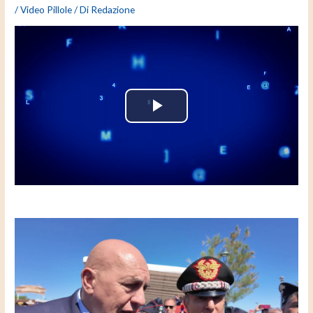
/
Video Pillole
/ Di
Redazione
P
l
a
y
V
i
d