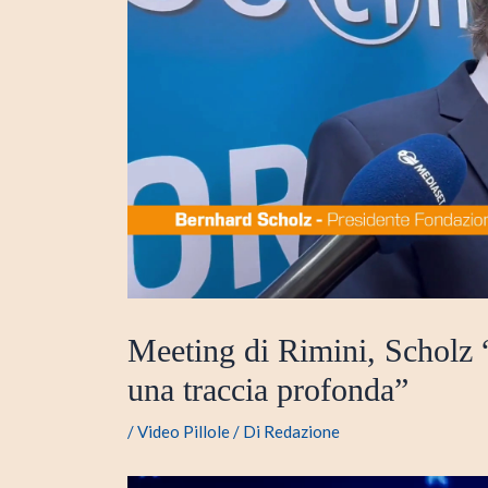
Meeting di Rimini, Scholz “
una traccia profonda”
/
Video Pillole
/ Di
Redazione