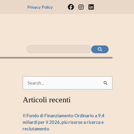
F
I
L
Privacy Policy
a
n
i
c
s
n
e
t
k
b
a
e
o
g
d
o
r
i
k
a
n
m
C
e
Articoli recenti
r
c
Il Fondo di Finanziamento Ordinario a 9,4
a
miliardi per il 2026, più risorse a ricerca e
reclutamento
: