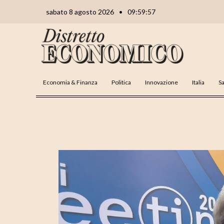
Vai
Navigazione
sabato 8 agosto 2026
•
09:59:58
al
articoli
contenuto
Economia & Finanza
Politica
Innovazione
Italia
Sa