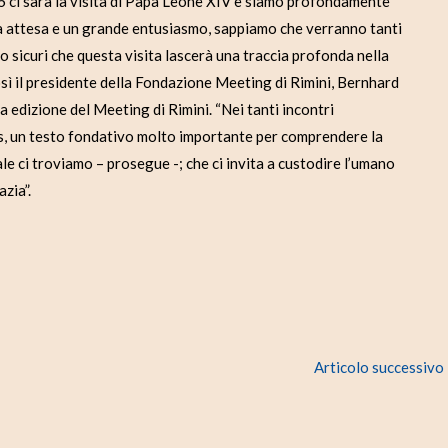
ci sarà la visita di Papa Leone XIV e siamo profondamente
lta attesa e un grande entusiasmo, sappiamo che verranno tanti
mo sicuri che questa visita lascerà una traccia profonda nella
Così il presidente della Fondazione Meeting di Rimini, Bernhard
 edizione del Meeting di Rimini. “Nei tanti incontri
s, un testo fondativo molto importante per comprendere la
ale ci troviamo – prosegue -; che ci invita a custodire l’umano
azia”.
Articolo successivo