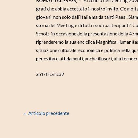
ROMA (ITALPRESS) – “Al centro del Meeting 2026 
grati che abbia accettato il nostro invito. C’è mo
giovani, non solo dall’Italia ma da tanti Paesi. Sia
storia del Meeting e di tutti i suoi partecipanti”. 
Scholz, in occasione della presentazione della 47ma
riprenderemo la sua enciclica Magnifica Humanita
situazione culturale, economica e politica nella qu
per evitare affidamenti, anche illusori, alla tecnocr
xb1/fsc/mca2
←
Articolo precedente