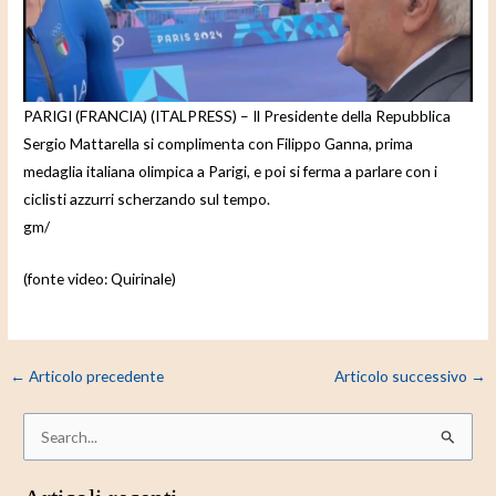
e
o
PARIGI (FRANCIA) (ITALPRESS) – Il Presidente della Repubblica
Sergio Mattarella si complimenta con Filippo Ganna, prima
medaglia italiana olimpica a Parigi, e poi si ferma a parlare con i
ciclisti azzurri scherzando sul tempo.
gm/
(fonte video: Quirinale)
←
Articolo precedente
Articolo successivo
→
C
e