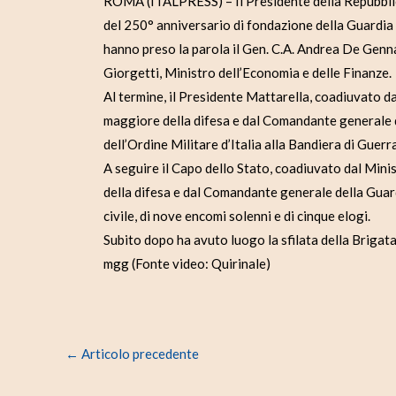
ROMA (ITALPRESS) – Il Presidente della Repubblica
del 250° anniversario di fondazione della Guardia d
hanno preso la parola il Gen. C.A. Andrea De Genn
Giorgetti, Ministro dell’Economia e delle Finanze.
Al termine, il Presidente Mattarella, coadiuvato d
maggiore della difesa e dal Comandante generale d
dell’Ordine Militare d’Italia alla Bandiera di Guerr
A seguire il Capo dello Stato, coadiuvato dal Mini
della difesa e dal Comandante generale della Guar
civile, di nove encomi solenni e di cinque elogi.
Subito dopo ha avuto luogo la sfilata della Brigat
mgg (Fonte video: Quirinale)
←
Articolo precedente