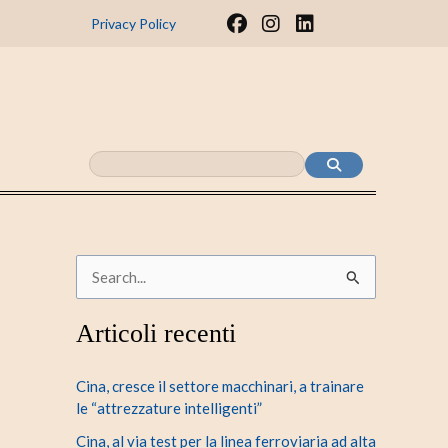
F
I
L
Privacy Policy
a
n
i
c
s
n
e
t
k
b
a
e
o
g
d
o
r
i
k
a
n
m
C
e
Articoli recenti
r
c
Cina, cresce il settore macchinari, a trainare
a
le “attrezzature intelligenti”
:
Cina, al via test per la linea ferroviaria ad alta