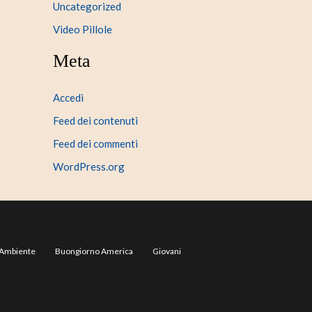
Uncategorized
Video Pillole
Meta
Accedi
Feed dei contenuti
Feed dei commenti
WordPress.org
Ambiente
Buongiorno America
Giovani