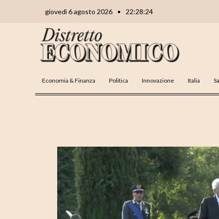
Vai
Navigazione
giovedì 6 agosto 2026
•
22:28:25
al
articoli
contenuto
Economia & Finanza
Politica
Innovazione
Italia
Sa