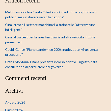
Articoli recenti
r
c
Meloni risponde a Conte “Verità sul Covid non è un processo
a
politico, ma un dovere verso la nazione”
:
Cina, cresce il settore macchinari, a trainare le “attrezzature
intelligenti”
Cina, al via test per la linea ferroviaria ad alta velocità in zona
permafrost
Covid, Conte “Piano pandemico 2006 inadeguato, virus senza
precedenti”
Crans Montana, l’Italia presenta ricorso contro il rigetto della
costituzione di parte civile del governo
Commenti recenti
Archivi
Agosto 2026
Luglio 2026