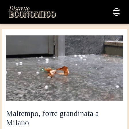
Vai
Navigazione
al
articoli
Main
contenuto
Menu
Maltempo, forte grandinata a
Milano