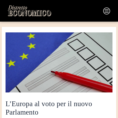
Vai
Navigazione
al
articoli
Main
contenuto
Menu
L’Europa al voto per il nuovo
Parlamento